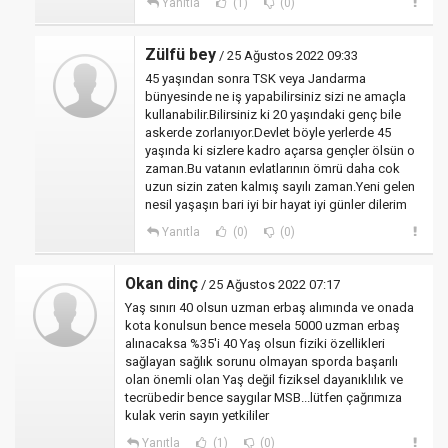
Yanıtla
(1)
(0)
Zülfü bey
/ 25 Ağustos 2022 09:33
45 yaşından sonra TSK veya Jandarma
bünyesinde ne iş yapabilirsiniz sizi ne amaçla
kullanabilir.Bilirsiniz ki 20 yaşındaki genç bile
askerde zorlanıyor.Devlet böyle yerlerde 45
yaşında ki sizlere kadro açarsa gençler ölsün o
zaman.Bu vatanın evlatlarının ömrü daha cok
uzun sizin zaten kalmış sayılı zaman.Yeni gelen
nesil yaşaşın bari iyi bir hayat iyi günler dilerim
Yanıtla
(0)
(0)
Okan dinç
/ 25 Ağustos 2022 07:17
Yaş sınırı 40 olsun uzman erbaş alımında ve onada
kota konulsun bence mesela 5000 uzman erbaş
alınacaksa %35'i 40 Yaş olsun fiziki özellikleri
sağlayan sağlık sorunu olmayan sporda başarılı
olan önemli olan Yaş değil fiziksel dayanıklılık ve
tecrübedir bence saygılar MSB...lütfen çağrımıza
kulak verin sayın yetkililer
Yanıtla
(1)
(0)