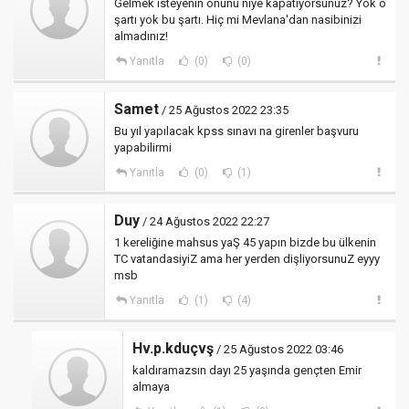
Gelmek isteyenin önünü niye kapatıyorsunuz? Yok o
şartı yok bu şartı. Hiç mi Mevlana'dan nasibinizi
almadınız!
Yanıtla
(0)
(0)
Samet
/ 25 Ağustos 2022 23:35
Bu yıl yapılacak kpss sınavı na girenler başvuru
yapabilirmi
Yanıtla
(0)
(1)
Duy
/ 24 Ağustos 2022 22:27
1 kereliğine mahsus yaŞ 45 yapın bizde bu ülkenin
TC vatandasiyiZ ama her yerden dişliyorsunuZ eyyy
msb
Yanıtla
(1)
(4)
Hv.p.kduçvş
/ 25 Ağustos 2022 03:46
kaldıramazsın dayı 25 yaşında gençten Emir
almaya