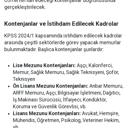
ÖSYM'nin ilan edeceği kontenjanlar doğrultusunda
gerçekleştirilecek.
Kontenjanlar ve İstihdam Edilecek Kadrolar
KPSS 2024/1 kapsamında istihdam edilecek kadrolar
arasında çeşitli sektörlerde görev yapacak memurlar
bulunmaktadır. Başlıca kontenjanlar şunlardır:
Lise Mezunu Kontenjanları:
Aşçı, Kaloriferci,
Memur, Sağlık Memuru, Sağlık Teknisyeni, Şoför,
Teknisyen
Ön Lisans Mezunu Kontenjanları:
Anbar Memuru,
ARFF Memuru, Aşçı, Bilgisayar İşletmeni, Dağıtıcı,
İş Makinası Sürücüsü, İtfaiyeci, Kondüktör,
Koruma ve Güvenlik Görevlisi, vb.
Lisans Mezunu Kontenjanları:
Avukat, Hemşire,
Mühendis, Öğretmen, Psikolog, Veteriner Hekim,
vb.