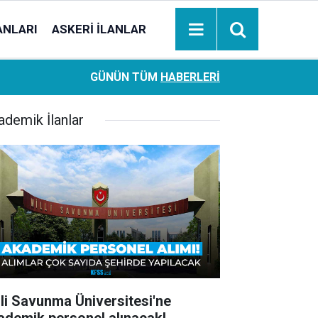
ANLARI
ASKERI İLANLAR
Ziraat Bankası başvuran emeklilere hemen ödeme yapıy
18:05
GÜNÜN TÜM
HABERLERI
hesaplara geçiyor
ademik İlanlar
lli Savunma Üniversitesi'ne