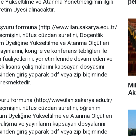
pe
e Yükseltilme ve Atanma Yönetmeliği'nin ilgili
tim Üyesi alınacaktır.
aşvuru formuna (http://www.ilan.sakarya.edu.tr/
geçmişini, nüfus cüzdan suretini, Doçentlik
im Üyeliğine Yükseltilme ve Atanma Ölçütleri
ayınlarını, kongre ve konferans tebliğleri ile
im faaliyetlerini, yönetimlerinde devam eden ve
ek lisans çalışmalarını kapsayan dosyasını
sinden giriş yaparak pdf veya zip biçiminde
erekmektedir.
Mi
Ak
vuru formuna (http://www.ilan.sakarya.edu.tr/
geçmişini, nüfus cüzdan suretini, öğrenim
etim Üyeliğine Yükseltilme ve Atanma Ölçütleri
 çalışma ve yayınlarım kapsayan dosyalarını
sinden giriş yaparak pdf veya zip biçiminde