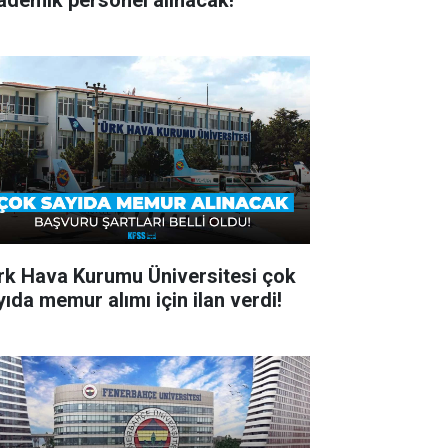
ademik personel alınacak!
rk Hava Kurumu Üniversitesi çok
yıda memur alımı için ilan verdi!