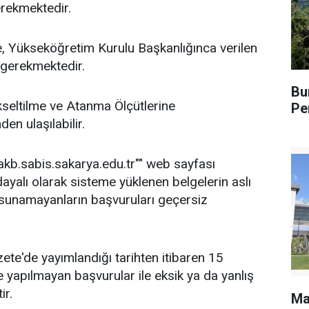
erekmektedir.
e, Yükseköğretim Kurulu Başkanlığınca verilen
i gerekmektedir.
Bu
seltilme ve Atanma Ölçütlerine
Pe
en ulaşılabilir.
/akb.sabis.sakarya.edu.tr"" web sayfası
dayalı olarak sisteme yüklenen belgelerin aslı
sunamayanların başvuruları geçersiz
ete'de yayımlandığı tarihten itibaren 15
 yapılmayan başvurular ile eksik ya da yanlış
ir.
Ma