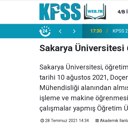
4/B 
e 2500 Memur Alımı Başlıyor!
24
21:20
TL Mevd
Sakarya Üniversitesi 
Sakarya Üniversitesi, öğreti
tarihi 10 ağustos 2021, Doçen
Mühendisliği alanından almı
işleme ve makine öğrenmesi ta
çalışmalar yapmış Öğretim Ü
28 Temmuz 2021 14:34
Akademik İlanl