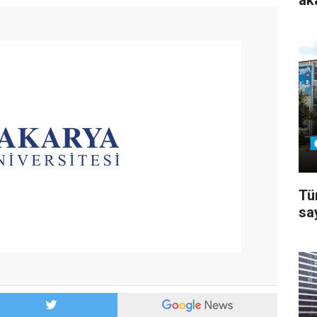
ak
Tü
sa