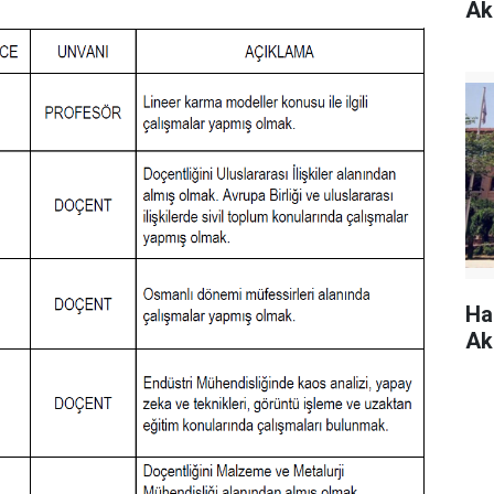
Ak
Ha
Ak