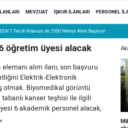
İLANLARI
MEVZUAT
İŞKUR İLANLARI
PERSONEL İL
uat Sahipleri İçin Önemli Gelişme: Stopaj Oranları Artıyor!
6 öğretim üyesi alacak
Ak
m elemanı alım ilanı, son başvuru
tliğini Elektrik-Elektronik
ş olmak. Biyomedikal görüntü
banlı kanser teşhisi ile ilgili
yesi 6 akademik personel alacak,
Mi
ar