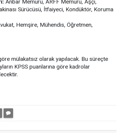
ı:
Anbar Memuru, ARFF Memuru, Aşçı,
 Makinası Sürücüsü, İtfaiyeci, Kondüktör, Koruma
vukat, Hemşire, Mühendis, Öğretmen,
öre mülakatsız olarak yapılacak. Bu süreçte
yların KPSS puanlarına göre kadrolar
ecektir.