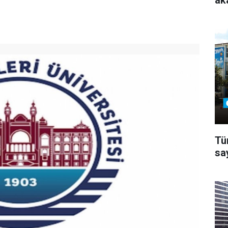
ak
Tü
sa