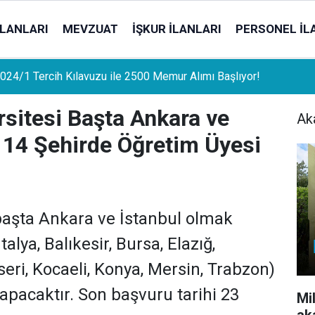
İLANLARI
MEVZUAT
İŞKUR İLANLARI
PERSONEL İL
uat Sahipleri İçin Önemli Gelişme: Stopaj Oranları Artıyor!
ersitesi Başta Ankara ve
Ak
 14 Şehirde Öğretim Üyesi
 başta Ankara ve İstanbul olmak
lya, Balıkesir, Bursa, Elazığ,
seri, Kocaeli, Konya, Mersin, Trabzon)
apacaktır. Son başvuru tarihi 23
Mi