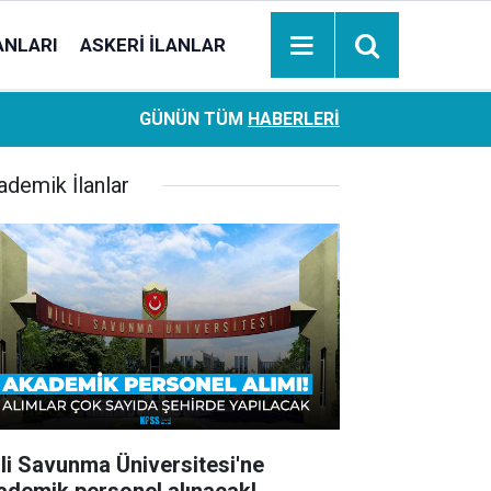
ANLARI
ASKERI İLANLAR
Ziraat Bankası başvuran emeklilere hemen ödeme yapıy
18:05
GÜNÜN TÜM
HABERLERI
hesaplara geçiyor
ademik İlanlar
lli Savunma Üniversitesi'ne