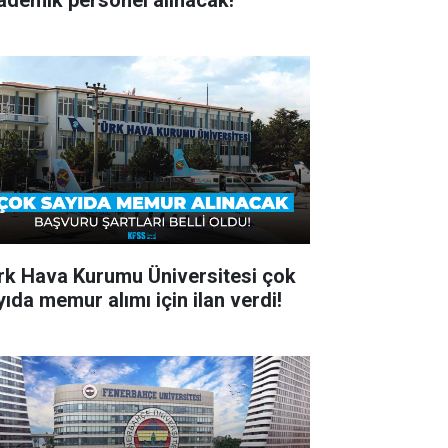
ademik personel alınacak!
rk Hava Kurumu Üniversitesi çok
yıda memur alımı için ilan verdi!