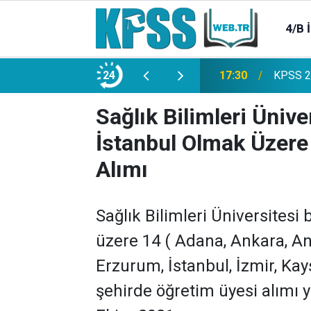
4/B 
e 2500 Memur Alımı Başlıyor!
24
21:20
TL Mevd
Sağlık Bilimleri Üniv
İstanbul Olmak Üzere
Alımı
Sağlık Bilimleri Üniversitesi
üzere 14 ( Adana, Ankara, Anta
Erzurum, İstanbul, İzmir, Kay
şehirde öğretim üyesi alımı y