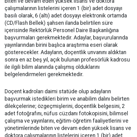
biten ve devam eden yüksek lisans ve doktora
çalışmalarının listelerini içeren 1 (bir) adet dosyayı
basılı olarak, 6 (altı) adet dosyayı elektronik ortamda
(CD/Flash Bellek) şahsen ilanda belirtilen süre
içerisinde Rektörlük Personel Daire Başkanlığına
başvurmaları gerekmektedir. Adaylar, başvurularında
yayınlarından birini başlıca araştırma eseri olarak
gösterecekler. Adayların, doçentlik unvanını aldıktan
sonra en az beş yıl, açık bulunan profesörlük kadrosu
ile ilgili bilim alanında çalışmış olduklarını
belgelendirmeleri gerekmektedir.
Doçent kadroları daimi statüde olup adayların
başvurmak istedikleri birim ve anabilim dalını belirten
dilekçelerine; özgeçmişlerini, doçentlik belgesini, 2
adet fotoğrafını, nüfus cüzdanı fotokopisini, bilimsel
çalışma ve yayınlarını, eğitim-öğretim faaliyetlerini ve
yönetimlerinde biten ve devam eden yüksek lisans ve
doktora çalışmalarının listelerini içeren 1 (bir) adet