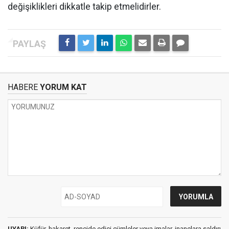
değişiklikleri dikkatle takip etmelidirler.
HABERE
YORUM KAT
UYARI:
Küfür, hakaret, rencide edici cümleler veya imalar, inançlara saldırı