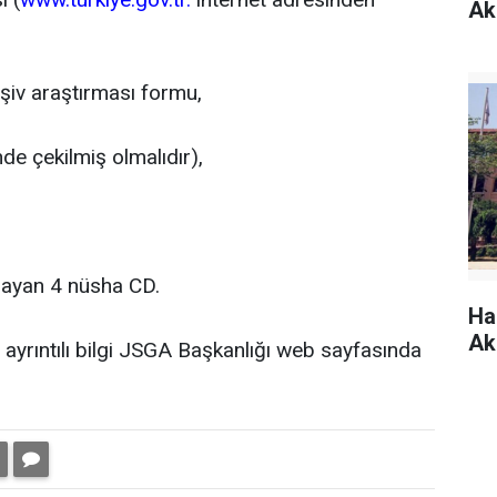
Ak
şiv araştırması formu,
nde çekilmiş olmalıdır),
psayan 4 nüsha CD.
Ha
Ak
ayrıntılı bilgi JSGA Başkanlığı web sayfasında