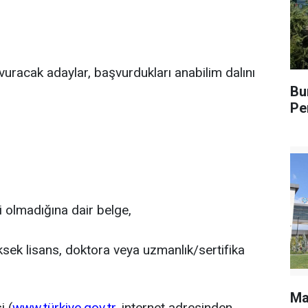
racak adaylar, başvurdukları anabilim dalını
Bu
Pe
isi olmadığına dair belge,
ksek lisans, doktora veya uzmanlık/sertifika
Ma
i (
www.türkiye.gov.tr.
internet adresinden