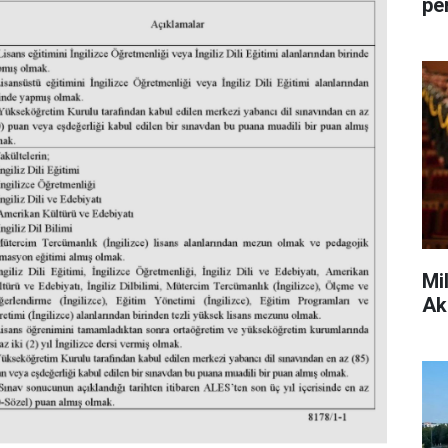
pe
Mi
Ak