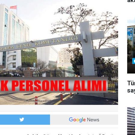
ak
Tü
sa