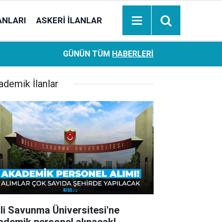
ANLARI
ASKERI İLANLAR
Ziraat Bankası başvuran emeklilere hemen ödeme yapıy
18:05
GÜNÜN TÜM
HABERLERI
hesaplara geçiyor
ademik İlanlar
lli Savunma Üniversitesi'ne