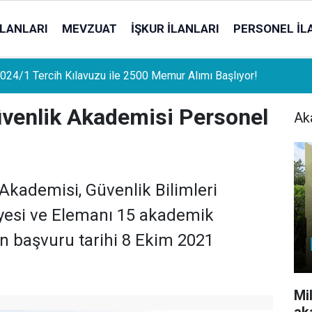
İLANLARI
MEVZUAT
İŞKUR İLANLARI
PERSONEL İL
uat Sahipleri İçin Önemli Gelişme: Stopaj Oranları Artıyor!
venlik Akademisi Personel
Ak
Akademisi, Güvenlik Bilimleri
Üyesi ve Elemanı 15 akademik
on başvuru tarihi 8 Ekim 2021
Mi