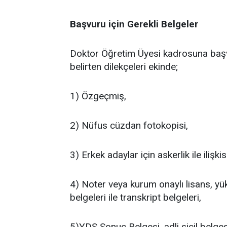
Başvuru için Gerekli Belgeler
Doktor Öğretim Üyesi kadrosuna başvu
belirten dilekçeleri ekinde;
1) Özgeçmiş,
2) Nüfus cüzdan fotokopisi,
3) Erkek adaylar için askerlik ile ilişk
4) Noter veya kurum onaylı lisans, yü
belgeleri ile transkript belgeleri,
5)YDS Sonuç Belgesi, adli sicil belges