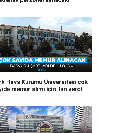
ademik personel alınacak!
rk Hava Kurumu Üniversitesi çok
yıda memur alımı için ilan verdi!