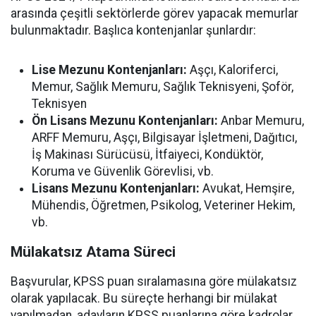
arasında çeşitli sektörlerde görev yapacak memurlar
bulunmaktadır. Başlıca kontenjanlar şunlardır:
Lise Mezunu Kontenjanları:
Aşçı, Kaloriferci,
Memur, Sağlık Memuru, Sağlık Teknisyeni, Şoför,
Teknisyen
Ön Lisans Mezunu Kontenjanları:
Anbar Memuru,
ARFF Memuru, Aşçı, Bilgisayar İşletmeni, Dağıtıcı,
İş Makinası Sürücüsü, İtfaiyeci, Kondüktör,
Koruma ve Güvenlik Görevlisi, vb.
Lisans Mezunu Kontenjanları:
Avukat, Hemşire,
Mühendis, Öğretmen, Psikolog, Veteriner Hekim,
vb.
Mülakatsız Atama Süreci
Başvurular, KPSS puan sıralamasına göre mülakatsız
olarak yapılacak. Bu süreçte herhangi bir mülakat
yapılmadan, adayların KPSS puanlarına göre kadrolar