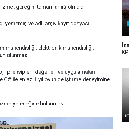
 hizmet gereğini tamamlamış olmaları
gı yememiş ve adli arşiv kayıt dosyası
İz
ım mühendisliği, elektronik mühendisliği,
KP
zun olunması
i, prensipleri, değerleri ve uygulamaları
de C# ile en az 1 yıl oyun geliştirme deneyimine
özme yeteneğine bulunması.