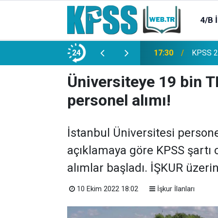
4/B 
e 2500 Memur Alımı Başlıyor!
24
21:20
TL Mevd
Üniversiteye 19 bin 
personel alımı!
İstanbul Üniversitesi personel
açıklamaya göre KPSS şartı o
alımlar başladı. İŞKUR üzerin
10 Ekim 2022 18:02
İşkur İlanları