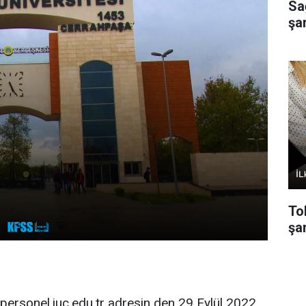
Sa
şa
To
şar
personel.iuc.edu.tr adresin den 29 Eylül 2022