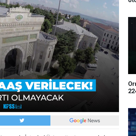
ot
Or
22