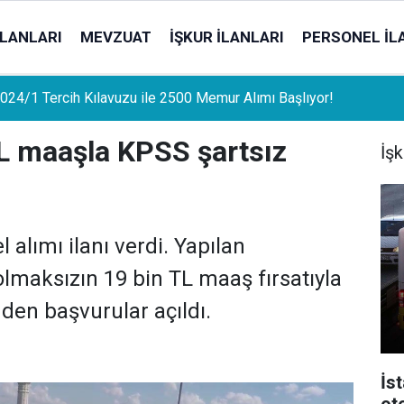
İLANLARI
MEVZUAT
İŞKUR İLANLARI
PERSONEL İL
uat Sahipleri İçin Önemli Gelişme: Stopaj Oranları Artıyor!
TL maaşla KPSS şartsız
İşk
 alımı ilanı verdi. Yapılan
lmaksızın 19 bin TL maaş fırsatıyla
den başvurular açıldı.
İs