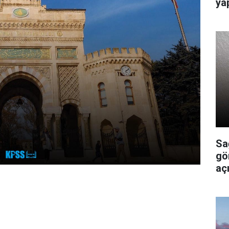
ya
Sa
gö
açı