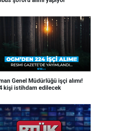
obüs şoförü alımı yapıyor
man Genel Müdürlüğü işçi alımı!
4 kişi istihdam edilecek