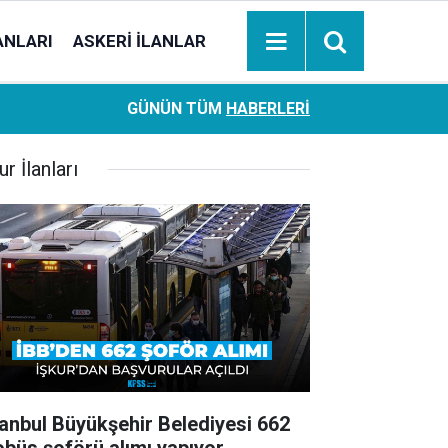
ANLARI
ASKERI İLANLAR
Ziraat Bankası başvuran emeklilere hemen ödeme yapıy
18:05
GÜNÜN TÜM
HABERLERI
hesaplara geçiyor
ur İlanları
tanbul Büyükşehir Belediyesi 662