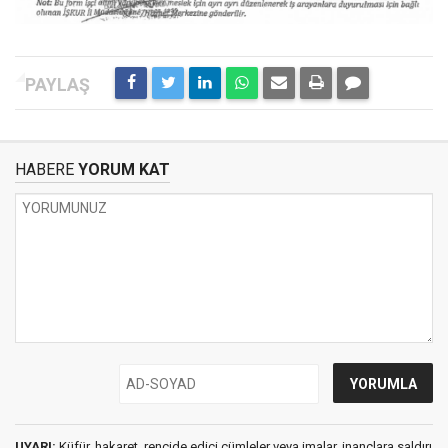
HABERE
YORUM KAT
UYARI:
Küfür, hakaret, rencide edici cümleler veya imalar, inançlara saldırı