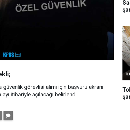
Sa
şa
kli;
 güvenlik görevlisi alımı için başvuru ekranı
To
 itibariyle açılacağı belirlendi.
şar