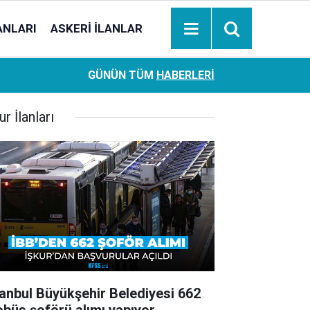
ANLARI
ASKERI İLANLAR
Ziraat Bankası başvuran emeklilere hemen ödeme yapıy
18:05
GÜNÜN TÜM
HABERLERI
hesaplara geçiyor
ur İlanları
tanbul Büyükşehir Belediyesi 662