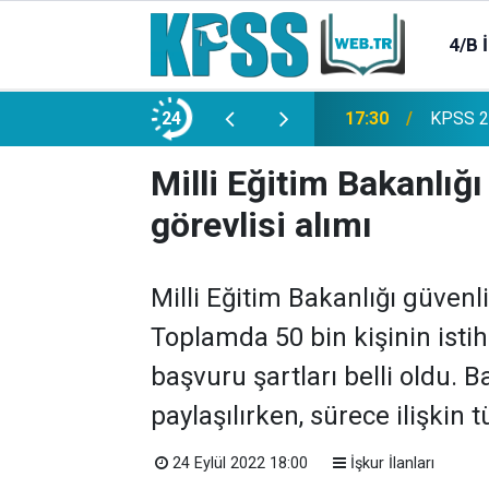
4/B 
e 2500 Memur Alımı Başlıyor!
24
21:20
TL Mevd
Milli Eğitim Bakanlığ
görevlisi alımı
Milli Eğitim Bakanlığı güvenlik
Toplamda 50 bin kişinin isti
başvuru şartları belli oldu. B
paylaşılırken, sürece ilişkin
24 Eylül 2022 18:00
İşkur İlanları