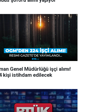
obüs şoförü alımı yapıyor
man Genel Müdürlüğü işçi alımı!
4 kişi istihdam edilecek