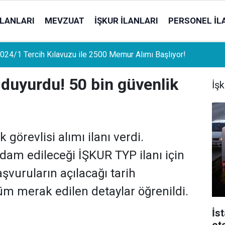
İLANLARI
MEVZUAT
İŞKUR İLANLARI
PERSONEL İL
uat Sahipleri İçin Önemli Gelişme: Stopaj Oranları Artıyor!
ı duyurdu! 50 bin güvenlik
İşk
 görevlisi alımı ilanı verdi.
hdam edileceği İŞKUR TYP ilanı için
aşvuruların açılacağı tarih
 tüm merak edilen detaylar öğrenildi.
İs