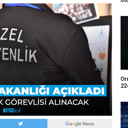
ot
Or
22