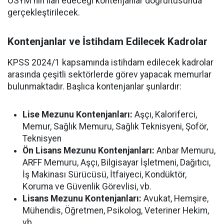
ÖSYM'nin ilan edeceği kontenjanlar doğrultusunda
gerçekleştirilecek.
Kontenjanlar ve İstihdam Edilecek Kadrolar
KPSS 2024/1 kapsamında istihdam edilecek kadrolar
arasında çeşitli sektörlerde görev yapacak memurlar
bulunmaktadır. Başlıca kontenjanlar şunlardır:
Lise Mezunu Kontenjanları:
Aşçı, Kaloriferci,
Memur, Sağlık Memuru, Sağlık Teknisyeni, Şoför,
Teknisyen
Ön Lisans Mezunu Kontenjanları:
Anbar Memuru,
ARFF Memuru, Aşçı, Bilgisayar İşletmeni, Dağıtıcı,
İş Makinası Sürücüsü, İtfaiyeci, Kondüktör,
Koruma ve Güvenlik Görevlisi, vb.
Lisans Mezunu Kontenjanları:
Avukat, Hemşire,
Mühendis, Öğretmen, Psikolog, Veteriner Hekim,
vb.