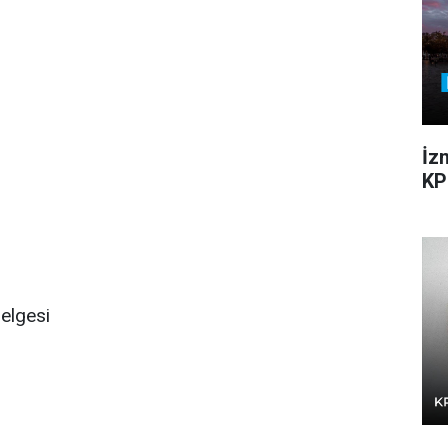
İz
KP
belgesi