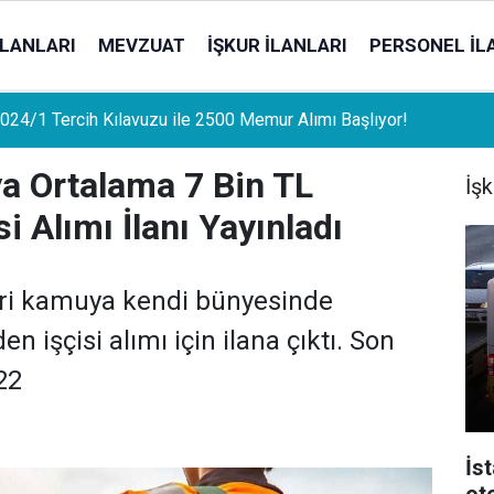
İLANLARI
MEVZUAT
İŞKUR İLANLARI
PERSONEL İL
uat Sahipleri İçin Önemli Gelişme: Stopaj Oranları Artıyor!
a Ortalama 7 Bin TL
İşk
i Alımı İlanı Yayınladı
eri kamuya kendi bünyesinde
 işçisi alımı için ilana çıktı. Son
22
İs