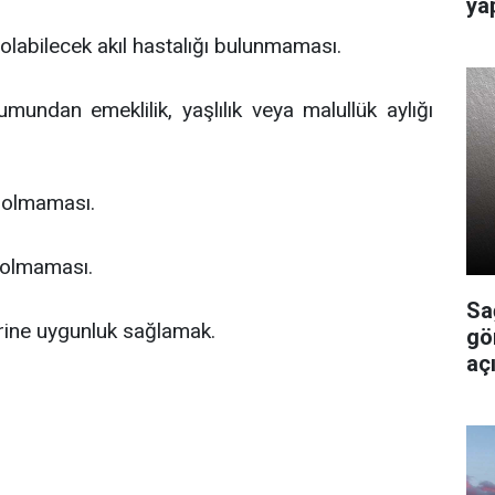
ya
labilecek akıl hastalığı bulunmaması.
mundan emeklilik, yaşlılık veya malullük aylığı
in olmaması.
 olmaması.
Sa
erine uygunluk sağlamak.
gö
açı