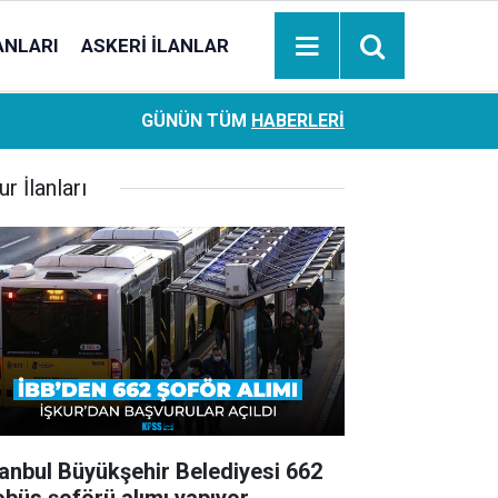
ANLARI
ASKERI İLANLAR
Ziraat Bankası başvuran emeklilere hemen ödeme yapıy
18:05
GÜNÜN TÜM
HABERLERI
hesaplara geçiyor
ur İlanları
tanbul Büyükşehir Belediyesi 662