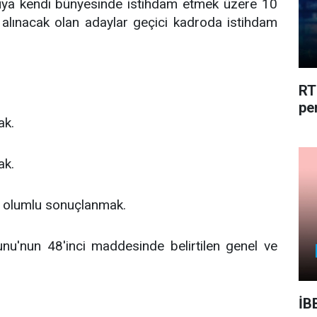
uya kendi bünyesinde istihdam etmek üzere 10
İşe alınacak olan adaylar geçici kadroda istihdam
RT
pe
ak.
ak.
a olumlu sonuçlanmak.
nu'nun 48'inci maddesinde belirtilen genel ve
İB