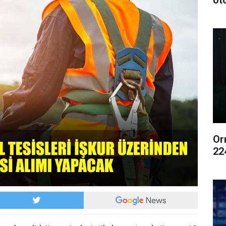
ot
Or
22