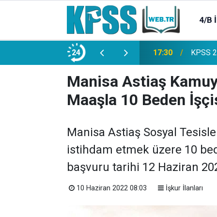
4/B 
e 2500 Memur Alımı Başlıyor!
24
21:20
TL Mevd
Manisa Astiaş Kamuy
Maaşla 10 Beden İşçis
Manisa Astiaş Sosyal Tesisl
istihdam etmek üzere 10 beden
başvuru tarihi 12 Haziran 20
10 Haziran 2022 08:03
İşkur İlanları