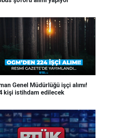
obüs şoförü alımı yapıyor
man Genel Müdürlüğü işçi alımı!
4 kişi istihdam edilecek