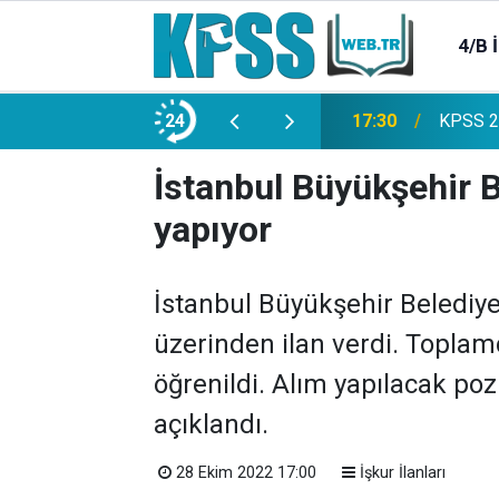
4/B 
e 2500 Memur Alımı Başlıyor!
24
21:20
TL Mevd
İstanbul Büyükşehir B
yapıyor
İstanbul Büyükşehir Belediye
üzerinden ilan verdi. Toplam
öğrenildi. Alım yapılacak pozi
açıklandı.
28 Ekim 2022 17:00
İşkur İlanları