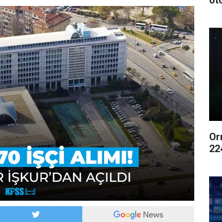
ot
Or
22