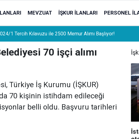
İLANLARI
MEVZUAT
İŞKUR İLANLARI
PERSONEL İL
uat Sahipleri İçin Önemli Gelişme: Stopaj Oranları Artıyor!
elediyesi 70 işçi alımı
İşk
si, Türkiye İş Kurumu (İŞKUR)
da 70 kişinin istihdam edileceği
syonlar belli oldu. Başvuru tarihleri
İs