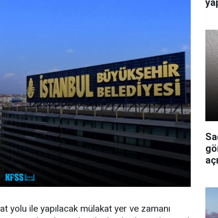
ya
Sa
gö
açı
at yolu ile yapılacak mülakat yer ve zamanı