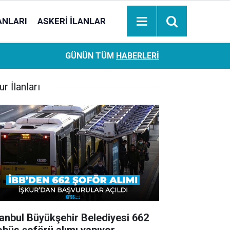
ANLARI
ASKERI İLANLAR
Ziraat Bankası başvuran emeklilere hemen ödeme yapıy
18:05
GÜNÜN TÜM
HABERLERI
hesaplara geçiyor
ur İlanları
tanbul Büyükşehir Belediyesi 662