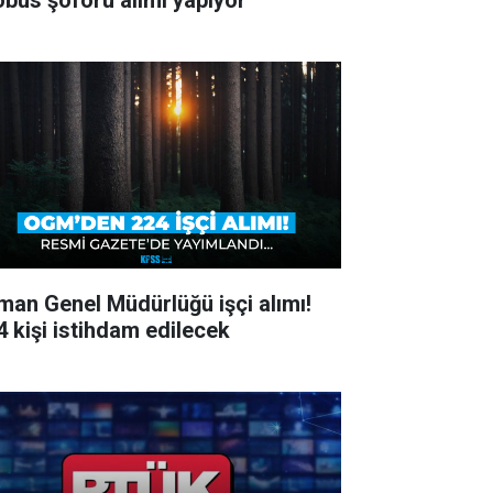
obüs şoförü alımı yapıyor
man Genel Müdürlüğü işçi alımı!
4 kişi istihdam edilecek