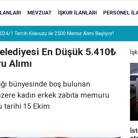
İLANLARI
MEVZUAT
İŞKUR İLANLARI
PERSONEL İL
uat Sahipleri İçin Önemli Gelişme: Stopaj Oranları Artıyor!
Belediyesi En Düşük 5.410₺
İşk
u Alımı
ığı bünyesinde boş bulunan
üzere kadın erkek zabıta memuru
u tarihi 15 Ekim
İs