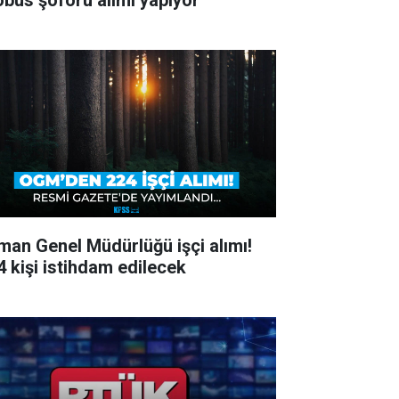
obüs şoförü alımı yapıyor
man Genel Müdürlüğü işçi alımı!
4 kişi istihdam edilecek