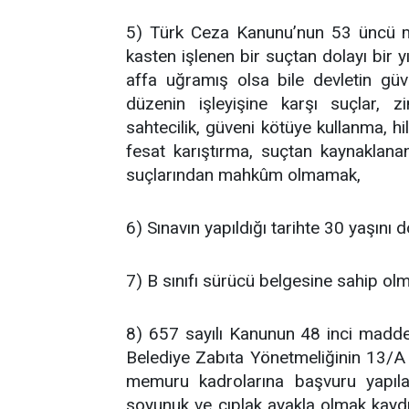
5) Türk Ceza Kanunu’nun 53 üncü ma
kasten işlenen bir suçtan dolayı bir 
affa uğramış olsa bile devletin gü
düzenin işleyişine karşı suçlar, zimm
sahtecilik, güveni kötüye kullanma, hil
fesat karıştırma, suçtan kaynaklanan
suçlarından mahkûm olmamak,
6) Sınavın yapıldığı tarihte 30 yaşını
7) B sınıfı sürücü belgesine sahip ol
8) 657 sayılı Kanunun 48 inci maddesi
Belediye Zabıta Yönetmeliğinin 13/A
memuru kadrolarına başvuru yapılab
soyunuk ve çıplak ayakla olmak kaydı