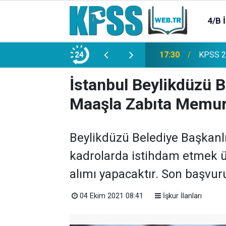
4/B 
e 2500 Memur Alımı Başlıyor!
24
21:20
TL Mevd
İstanbul Beylikdüzü 
Maaşla Zabıta Memur
Beylikdüzü Belediye Başkanl
kadrolarda istihdam etmek 
alımı yapacaktır. Son başvur
04 Ekim 2021 08:41
İşkur İlanları