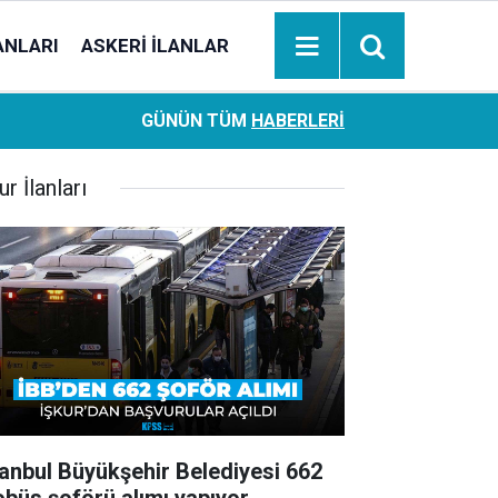
ANLARI
ASKERI İLANLAR
Ziraat Bankası başvuran emeklilere hemen ödeme yapıy
18:05
GÜNÜN TÜM
HABERLERI
hesaplara geçiyor
ur İlanları
tanbul Büyükşehir Belediyesi 662