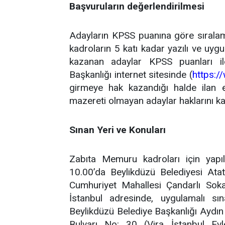
Başvuruların değerlendirilmesi
Adayların KPSS puanına göre sırala
kadroların 5 katı kadar yazılı ve uyg
kazanan adaylar KPSS puanları il
Başkanlığı internet sitesinde (
https:/
girmeye hak kazandığı halde ilan e
mazereti olmayan adaylar haklarını k
Sınan Yeri ve Konuları
Zabıta Memuru kadroları için yapıl
10.00’da Beylikdüzü Belediyesi Ata
Cumhuriyet Mahallesi Çandarlı Sok
İstanbul adresinde, uygulamalı sı
Beylikdüzü Belediye Başkanlığı Aydın
Bulvarı No: 30 (Vira İstanbul Evl