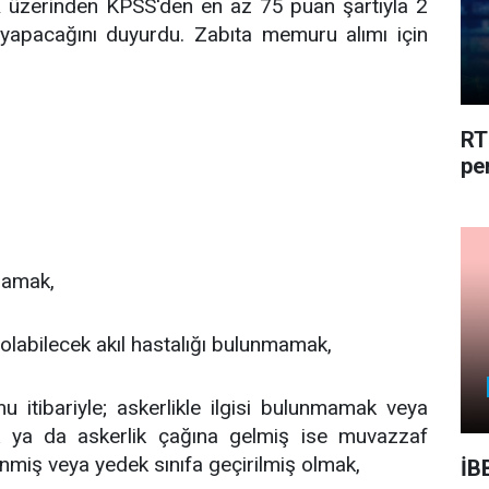
R üzerinden KPSS'den en az 75 puan şartıyla 2
yapacağını duyurdu. Zabıta memuru alımı için
RT
pe
mamak,
olabilecek akıl hastalığı bulunmamak,
u itibariyle; askerlikle ilgisi bulunmamak veya
 ya da askerlik çağına gelmiş ise muvazzaf
enmiş veya yedek sınıfa geçirilmiş olmak,
İB