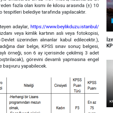
en fazla olan kısmı ile kilosu arasında (±) 10
 tespitleri belediye tarafında yapılacaktır.
steyen adaylar,
https://www.beylikduzu.istanbul/
anı veya kimlik kartının aslı veya fotokopisi,
İz
evlet üzerinden alınanlar kabul edilecektir.),
KP
lmadığına dair belge, KPSS sınav sonuç belgesi,
ylı örneği, son 6 ay içerisinde çekilmiş 3 adet
pıştırılacak), görevini devamlı yapmasına engel
kte başvuru yapabilecek.