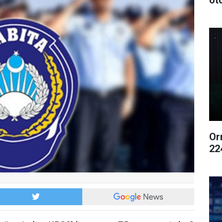
ot
Or
22