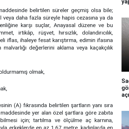
ya
ddesinde belirtilen süreler geçmiş olsa bile;
yıl veya daha fazla süreyle hapis cezasına ya da
venliğine karşı suçlar, Anayasal düzene ve bu
et, irtikâp, rüşvet, hırsızlık, dolandırıcılık,
eli iflas, ihaleye fesat karıştırma, edimin ifasına
 malvarlığı değerlerini aklama veya kaçakçılık
 doldurmamış olmak,
Sa
gö
mak,
açı
nin (A) fıkrasında belirtilen şartların yanı sıra
 maddesinde yer alan özel şartlara göre zabıta
ilmesi için; tartılma ve ölçülme aç karnına,
yla erkeklerde en az 1.67 metre, kadınlarda en