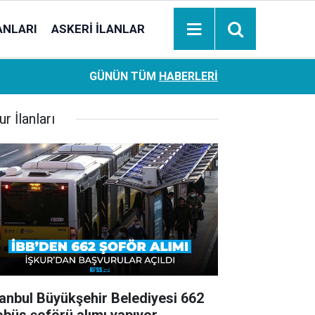
ANLARI
ASKERI İLANLAR
Ziraat Bankası başvuran emeklilere hemen ödeme yapıy
18:05
GÜNÜN TÜM
HABERLERI
hesaplara geçiyor
ur İlanları
tanbul Büyükşehir Belediyesi 662