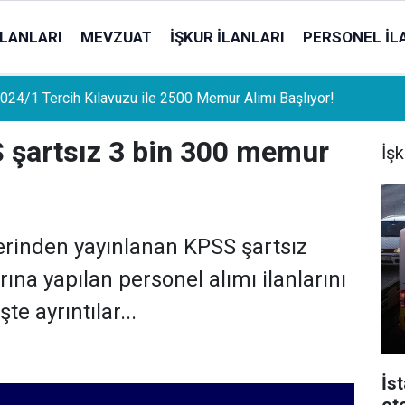
İLANLARI
MEVZUAT
İŞKUR İLANLARI
PERSONEL İL
uat Sahipleri İçin Önemli Gelişme: Stopaj Oranları Artıyor!
 şartsız 3 bin 300 memur
İşk
rinden yayınlanan KPSS şartsız
na yapılan personel alımı ilanlarını
şte ayrıntılar...
İs