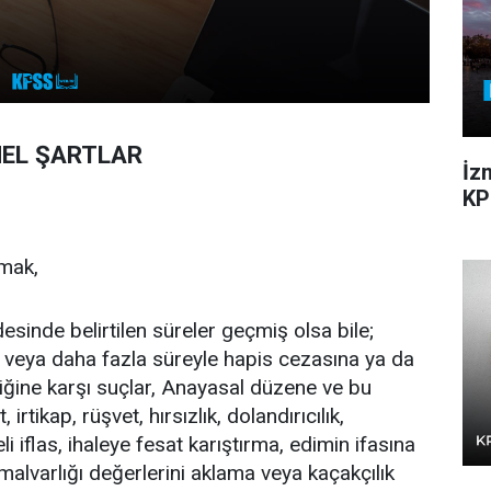
NEL ŞARTLAR
İz
KP
mak,
nde belirtilen süreler geçmiş olsa bile;
ıl veya daha fazla süreyle hapis cezasına ya da
liğine karşı suçlar, Anayasal düzene ve bu
irtikap, rüşvet, hırsızlık, dolandırıcılık,
li iflas, ihaleye fesat karıştırma, edimin ifasına
malvarlığı değerlerini aklama veya kaçakçılık