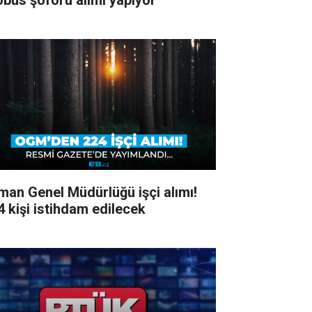
obüs şoförü alımı yapıyor
man Genel Müdürlüğü işçi alımı!
4 kişi istihdam edilecek