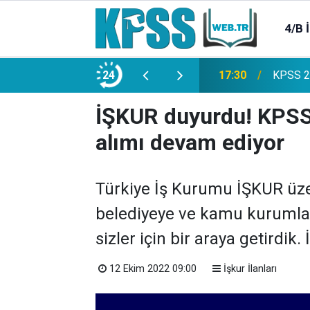
4/B 
e 2500 Memur Alımı Başlıyor!
24
21:20
TL Mevd
İŞKUR duyurdu! KPSS
alımı devam ediyor
Türkiye İş Kurumu İŞKUR üze
belediyeye ve kamu kurumları
sizler için bir araya getirdik. İ
12 Ekim 2022 09:00
İşkur İlanları