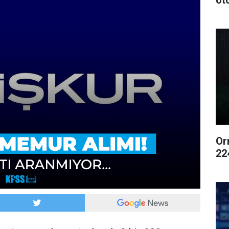
ot
Or
22