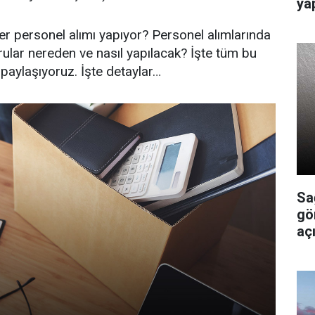
ya
r personel alımı yapıyor? Personel alımlarında
rular nereden ve nasıl yapılacak? İşte tüm bu
 paylaşıyoruz. İşte detaylar…
Sa
gö
açı