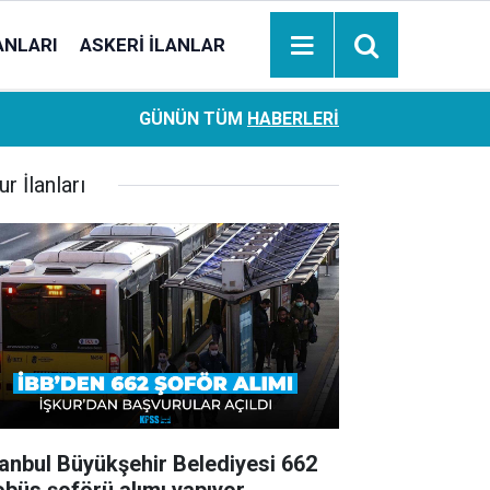
ANLARI
ASKERI İLANLAR
Ziraat Bankası başvuran emeklilere hemen ödeme yapıy
18:05
GÜNÜN TÜM
HABERLERI
hesaplara geçiyor
ur İlanları
tanbul Büyükşehir Belediyesi 662