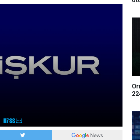
ot
Or
22