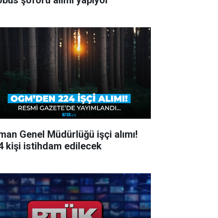
obüs şoförü alımı yapıyor
man Genel Müdürlüğü işçi alımı!
4 kişi istihdam edilecek