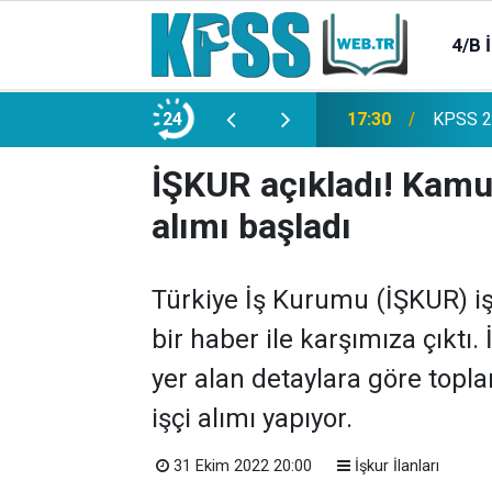
4/B 
e 2500 Memur Alımı Başlıyor!
24
21:20
TL Mevd
İŞKUR açıkladı! Kamu 
alımı başladı
Türkiye İş Kurumu (İŞKUR) iş
bir haber ile karşımıza çıktı
yer alan detaylara göre to
işçi alımı yapıyor.
31 Ekim 2022 20:00
İşkur İlanları