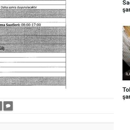
Sa
şa
To
şar