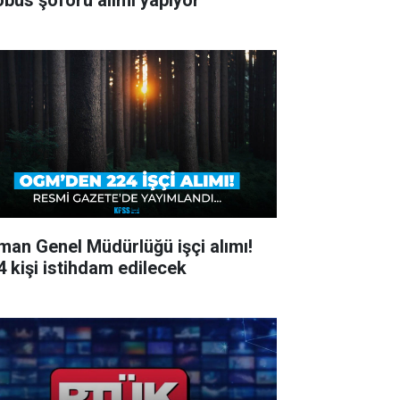
obüs şoförü alımı yapıyor
man Genel Müdürlüğü işçi alımı!
4 kişi istihdam edilecek