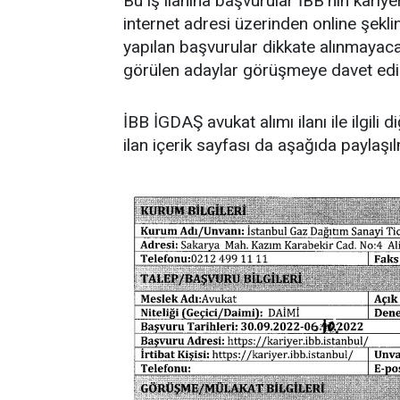
Bu iş ilanına başvurular İBB’nin kariye
internet adresi üzerinden online şekli
yapılan başvurular dikkate alınmayac
görülen adaylar görüşmeye davet edil
İBB İGDAŞ avukat alımı ilanı ile ilgili 
ilan içerik sayfası da aşağıda paylaşıl