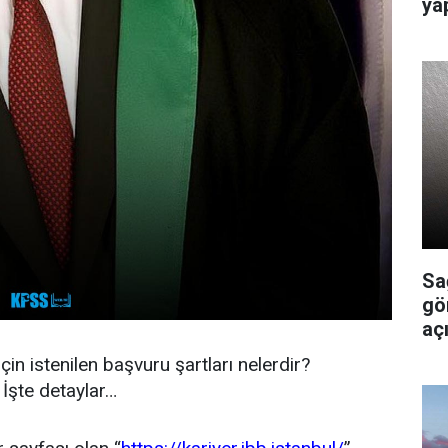
ya
Sa
gö
açı
in istenilen başvuru şartları nelerdir?
 İşte detaylar…