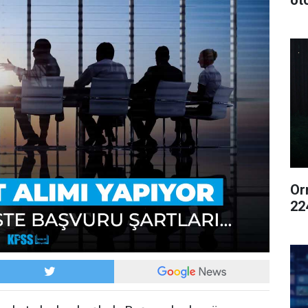
ot
Or
22