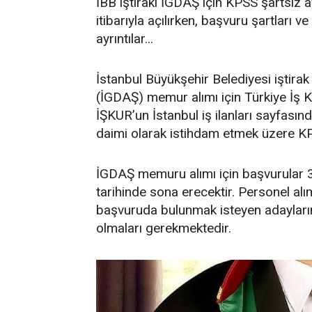
İBB iştiraki İGDAŞ için KPSS şartsız 
itibarıyla açılırken, başvuru şartları ve
ayrıntılar...
İstanbul Büyükşehir Belediyesi iştira
(İGDAŞ) memur alımı için Türkiye İş Ku
İŞKUR’un İstanbul iş ilanları sayfası
daimi olarak istihdam etmek üzere KP
İGDAŞ memuru alımı için başvurular 
tarihinde sona erecektir. Personel alı
başvuruda bulunmak isteyen adayların
olmaları gerekmektedir.