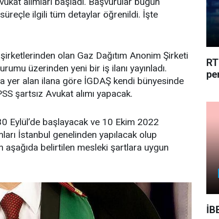
avukat alımları başladı. Başvurular bugün
 süreçle ilgili tüm detaylar öğrenildi. İşte
k şirketlerinden olan Gaz Dağıtım Anonim Şirketi
RT
rumu üzerinden yeni bir iş ilanı yayınladı.
pe
nda yer alan ilana göre İGDAŞ kendi bünyesinde
SS şartsız Avukat alımı yapacak.
30 Eylül’de başlayacak ve 10 Ekim 2022
mları İstanbul genelinden yapılacak olup
 aşağıda belirtilen mesleki şartlara uygun
İB