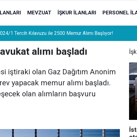
İLANLARI
MEVZUAT
İŞKUR İLANLARI
PERSONEL İL
uat Sahipleri İçin Önemli Gelişme: Stopaj Oranları Artıyor!
avukat alımı başladı
İşk
si iştiraki olan Gaz Dağıtım Anonim
rev yapacak memur alımı başladı.
şecek olan alımların başvuru
İs