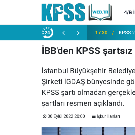
4/B 
e 2500 Memur Alımı Başlıyor!
24
21:20
TL Mevd
İBB'den KPSS şartsız 
İstanbul Büyükşehir Belediye
Şirketi İGDAŞ bünyesinde gö
KPSS şartı olmadan gerçekle
şartları resmen açıklandı.
30 Eylül 2022 20:00
İşkur İlanları