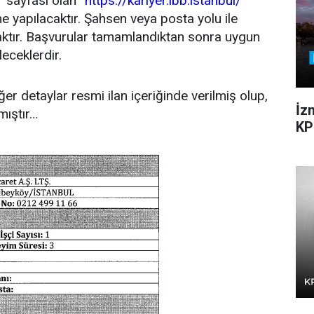
r sayfası olan “
https://kariyer.ibb.istanbul/
”
ne yapılacaktır. Şahsen veya posta yolu ile
aktır. Başvurular tamamlandıktan sonra uygun
eceklerdir.
diğer detaylar resmi ilan içeriğinde verilmiş olup,
İz
mıştır…
KP