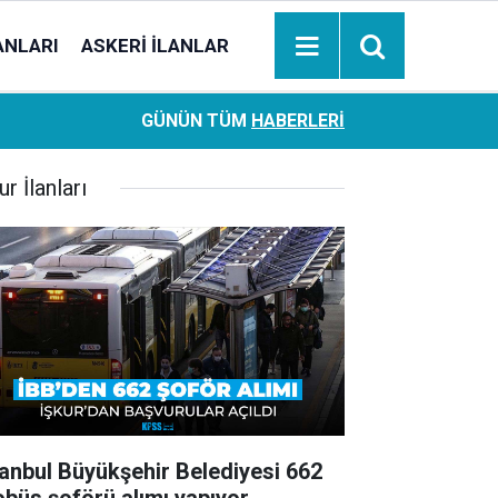
ANLARI
ASKERI İLANLAR
Ziraat Bankası başvuran emeklilere hemen ödeme yapıy
18:05
GÜNÜN TÜM
HABERLERI
hesaplara geçiyor
ur İlanları
tanbul Büyükşehir Belediyesi 662