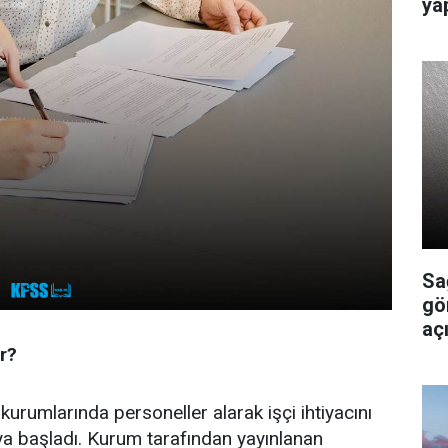
ya
Sa
gö
açı
r?
urumlarında personeller alarak işçi ihtiyacını
ya başladı. Kurum tarafından yayınlanan