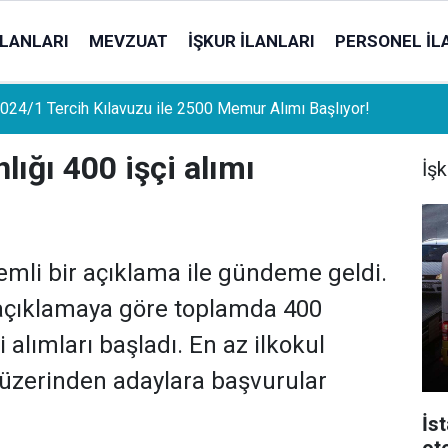
İLANLARI
MEVZUAT
İŞKUR İLANLARI
PERSONEL İL
uat Sahipleri İçin Önemli Gelişme: Stopaj Oranları Artıyor!
lığı 400 işçi alımı
İşk
emli bir açıklama ile gündeme geldi.
 açıklamaya göre toplamda 400
i alımları başladı. En az ilkokul
zerinden adaylara başvurular
İs