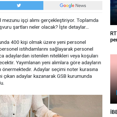
ul mezunu işçi alımı gerçekleştiriyor. Toplamda
vuru şartları neler olacak? İşte detaylar...
RT
pe
unda 400 kişi olmak üzere yeni personel
i personel istihdamlarını sağlayarak personel
 adaylardan istenilen nitelikleri veya koşuları
cektir. Yayımlanan yeni alımlara göre adayların
nı önermektedir. Adaylar seçimi noter kurasına
smi çıkan adaylar kazanarak GSB kurumunda
u.
İB