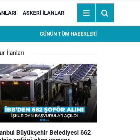
ANLARI
ASKERI İLANLAR
Ziraat Bankası başvuran emeklilere hemen ödeme yapıy
18:05
GÜNÜN TÜM
HABERLERI
hesaplara geçiyor
ur İlanları
tanbul Büyükşehir Belediyesi 662