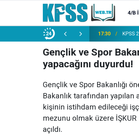
4/B 
e 2500 Memur Alımı Başlıyor!
24
21:20
TL Mevd
Gençlik ve Spor Bakan
yapacağını duyurdu!
Gençlik ve Spor Bakanlığı ön
Bakanlık tarafından yapılan
kişinin istihdam edileceği işç
mezunu olmak üzere İŞKUR ü
açıldı.