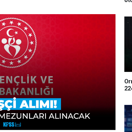
ot
Or
22