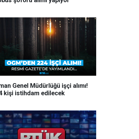
obüs şoförü alımı yapıyor
man Genel Müdürlüğü işçi alımı!
4 kişi istihdam edilecek