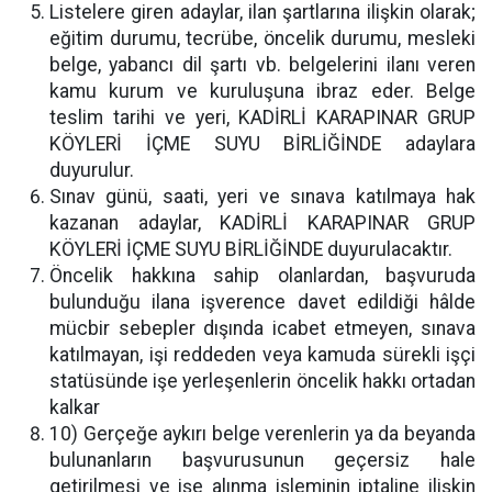
Listelere giren adaylar, ilan şartlarına ilişkin olarak;
eğitim durumu, tecrübe, öncelik durumu, mesleki
belge, yabancı dil şartı vb. belgelerini ilanı veren
kamu kurum ve kuruluşuna ibraz eder. Belge
teslim tarihi ve yeri, KADİRLİ KARAPINAR GRUP
KÖYLERİ İÇME SUYU BİRLİĞİNDE adaylara
duyurulur.
Sınav günü, saati, yeri ve sınava katılmaya hak
kazanan adaylar, KADİRLİ KARAPINAR GRUP
KÖYLERİ İÇME SUYU BİRLİĞİNDE duyurulacaktır.
Öncelik hakkına sahip olanlardan, başvuruda
bulunduğu ilana işverence davet edildiği hâlde
mücbir sebepler dışında icabet etmeyen, sınava
katılmayan, işi reddeden veya kamuda sürekli işçi
statüsünde işe yerleşenlerin öncelik hakkı ortadan
kalkar
10) Gerçeğe aykırı belge verenlerin ya da beyanda
bulunanların başvurusunun geçersiz hale
getirilmesi ve işe alınma işleminin iptaline ilişkin