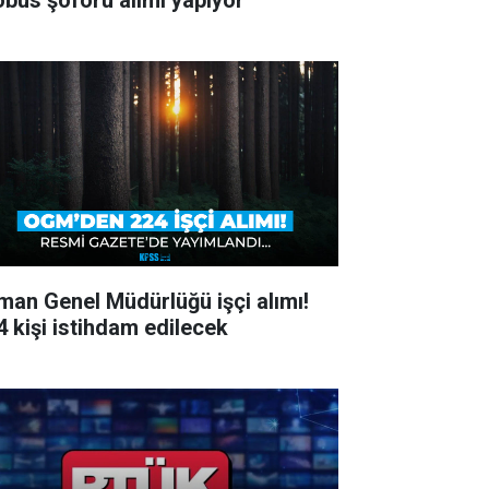
obüs şoförü alımı yapıyor
man Genel Müdürlüğü işçi alımı!
4 kişi istihdam edilecek