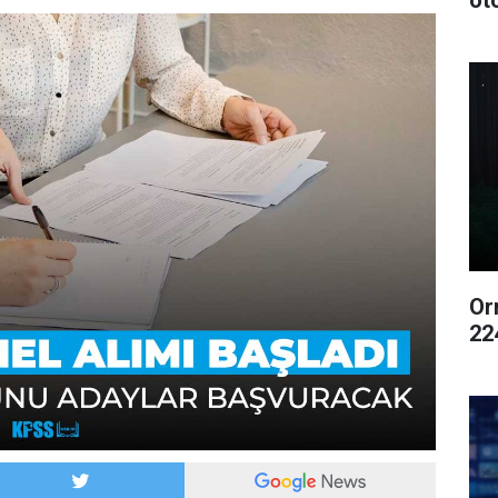
ot
Or
22