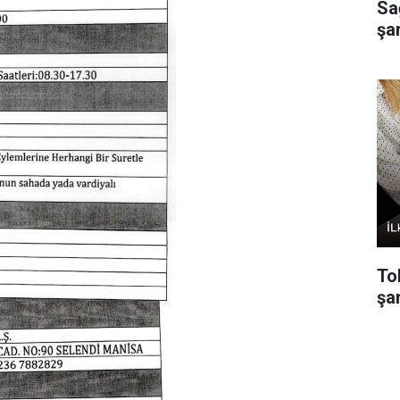
Sa
şa
To
şar