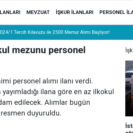
İLANLARI
MEVZUAT
İŞKUR İLANLARI
PERSONEL İL
uat Sahipleri İçin Önemli Gelişme: Stopaj Oranları Artıyor!
okul mezunu personel
İşk
mi personel alımı ilanı verdi.
yayımladığı ilana göre en az ilkokul
hdam edilecek. Alımlar bugün
da resmen duyuruldu.
İs