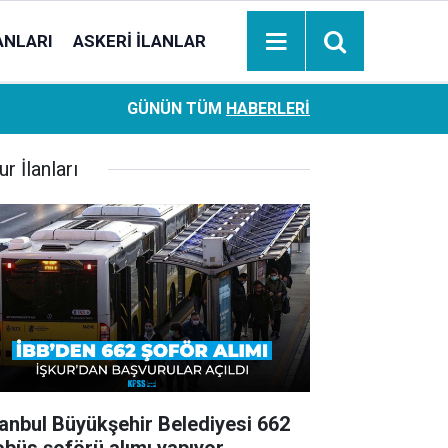
ANLARI
ASKERI İLANLAR
Ziraat Bankası başvuran emeklilere hemen ödeme yapıy
18:05
GÜNÜN TÜM
HABERLERI
hesaplara geçiyor
ur İlanları
tanbul Büyükşehir Belediyesi 662