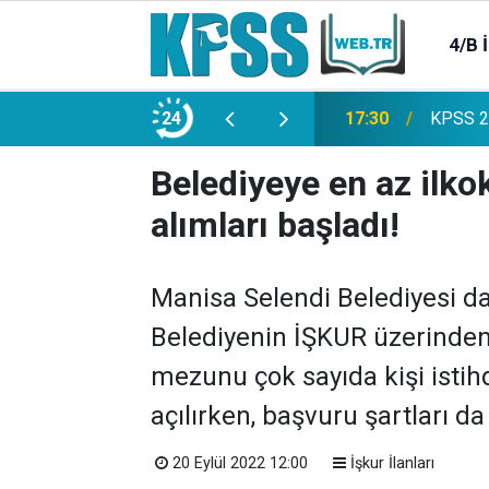
4/B 
e 2500 Memur Alımı Başlıyor!
24
21:20
TL Mevd
Belediyeye en az ilk
alımları başladı!
Manisa Selendi Belediyesi dai
Belediyenin İŞKUR üzerinden 
mezunu çok sayıda kişi isti
açılırken, başvuru şartları 
20 Eylül 2022 12:00
İşkur İlanları