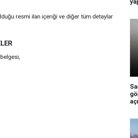
ya
olduğu resmi ilan içeriği ve diğer tüm detaylar
ELER
belgesi,
Sa
gö
açı