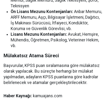
Memur, Sağlık Memuru, Sağlık Teknisyeni, Şoför,
Teknisyen
Ön Lisans Mezunu Kontenjanları:
Anbar Memuru,
ARFF Memuru, Aşçı, Bilgisayar İşletmeni, Dağıtıcı,
İş Makinası Sürücüsü, İtfaiyeci, Kondüktör,
Koruma ve Güvenlik Görevlisi, vb.
Lisans Mezunu Kontenjanları:
Avukat, Hemşire,
Mühendis, Öğretmen, Psikolog, Veteriner Hekim,
vb.
Mülakatsız Atama Süreci
Başvurular, KPSS puan sıralamasına göre mülakatsız
olarak yapılacak. Bu süreçte herhangi bir mülakat
yapılmadan, adayların KPSS puanlarına göre kadrolar
belirlenecek ve atamalar gerçekleştirilecektir.
Haber Kaynağı:
kamuajans.com