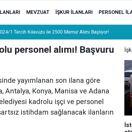
İLANLARI
MEVZUAT
İŞKUR İLANLARI
PERSONEL İL
uat Sahipleri İçin Önemli Gelişme: Stopaj Oranları Artıyor!
olu personel alımı! Başvuru
İşk
sinde yayımlanan son ilana göre
la, Antalya, Konya, Manisa ve Adana
lediyesi kadrolu işçi ve personel
şartsız istihdam sağlanacak ilanların
İs