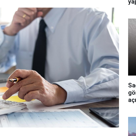
ya
Sa
gö
açı