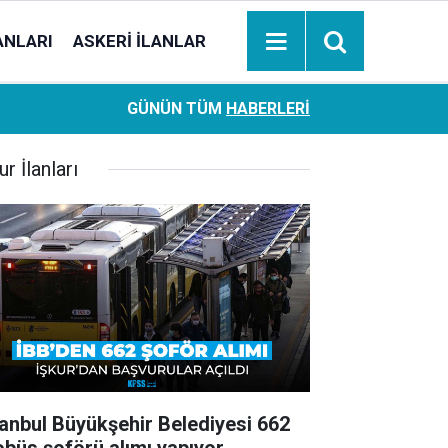
ANLARI
ASKERI İLANLAR
Ziraat Bankası başvuran emeklilere hemen ödeme yapıy
18:05
GÜNÜN TÜM
HABERLERI
hesaplara geçiyor
ur İlanları
tanbul Büyükşehir Belediyesi 662