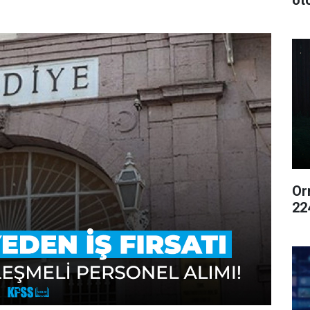
ot
Or
22