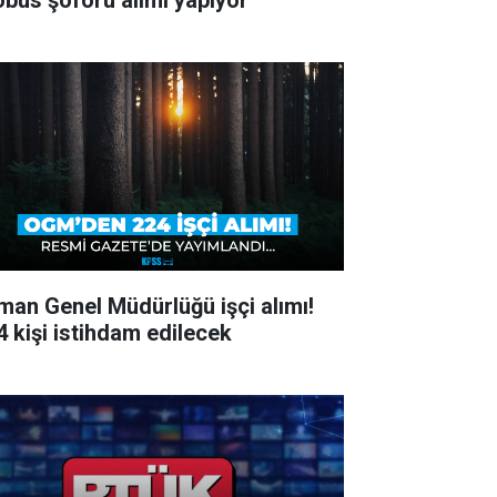
obüs şoförü alımı yapıyor
man Genel Müdürlüğü işçi alımı!
4 kişi istihdam edilecek