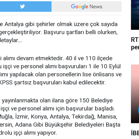
ve Antalya gibi şehirler olmak üzere çok sayıda
erçekleştiriliyor. Başvuru şartları belli olurken,
RT
etaylar...
pe
çi alımı devam etmektedir. 40 il ve 110 ilçede
şçi ve personel alımı başvuruları 1 ile 10 Eylül
lımı yapılacak olan personellerin lise önlisans ve
PSS şartsız başvuruları kabul edilecektir.
a yayınlanmakta olan ilana göre 150 Belediye
işçi ve personel alımı için başvurular başladı.
uğla, İzmir, Konya, Antalya, Tekirdağ, Manisa,
Mersin, Adana Gibi Büyükşehir Belediyeleri Başta
lu işçi alımı yapıyor.
İB