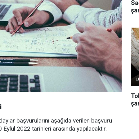
Sa
şa
To
şar
i
daylar başvurularını aşağıda verilen başvuru
 Eylül 2022 tarihleri arasında yapılacaktır.