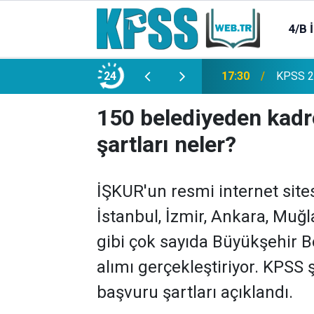
4/B 
e 2500 Memur Alımı Başlıyor!
24
21:20
TL Mevd
150 belediyeden kadr
şartları neler?
İŞKUR'un resmi internet site
İstanbul, İzmir, Ankara, Muğ
gibi çok sayıda Büyükşehir Be
alımı gerçekleştiriyor. KPSS 
başvuru şartları açıklandı.