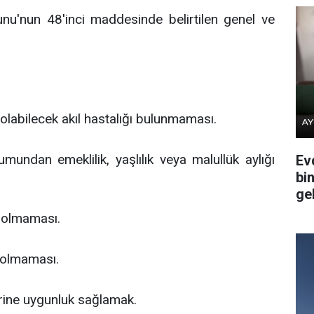
nu'nun 48'inci maddesinde belirtilen genel ve
labilecek akıl hastalığı bulunmaması.
mundan emeklilik, yaşlılık veya malullük aylığı
Ev
bi
ge
in olmaması.
 olmaması.
erine uygunluk sağlamak.