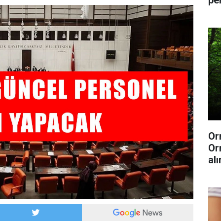
pe
Or
Or
al