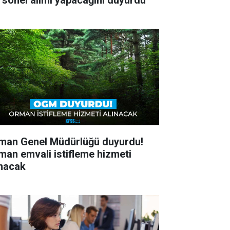
rsonel alımı yapacağını duyurdu
man Genel Müdürlüğü duyurdu!
man emvali istifleme hizmeti
ınacak