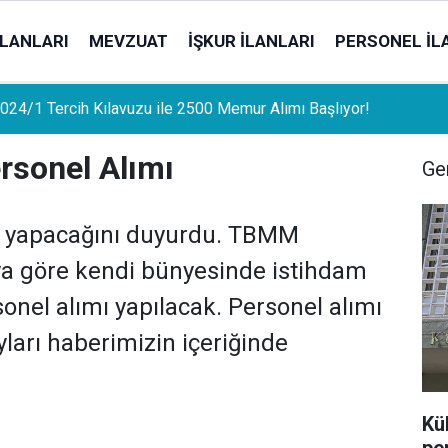
İLANLARI
MEVZUAT
İŞKUR İLANLARI
PERSONEL İL
uat Sahipleri İçin Önemli Gelişme: Stopaj Oranları Artıyor!
sonel Alımı
Gen
ı yapacağını duyurdu. TBMM
ya göre kendi bünyesinde istihdam
nel alımı yapılacak. Personel alımı
ları haberimizin içeriğinde
Kü