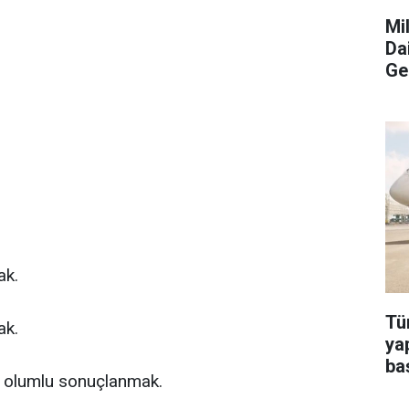
Mi
Da
Ge
ak.
Tü
ak.
ya
ba
a olumlu sonuçlanmak.