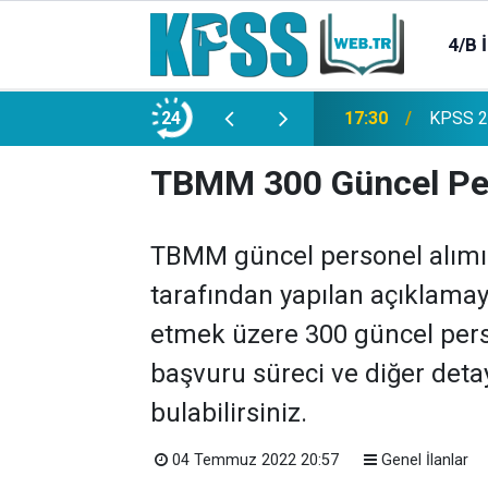
4/B 
e 2500 Memur Alımı Başlıyor!
24
21:20
TL Mevd
TBMM 300 Güncel Per
TBMM güncel personel alım
tarafından yapılan açıklama
etmek üzere 300 güncel perso
başvuru süreci ve diğer detay
bulabilirsiniz.
04 Temmuz 2022 20:57
Genel İlanlar