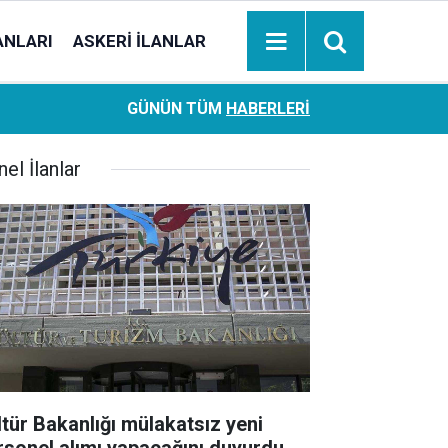
ANLARI
ASKERI İLANLAR
Ziraat Bankası başvuran emeklilere hemen ödeme yapıy
18:05
GÜNÜN TÜM
HABERLERI
hesaplara geçiyor
el İlanlar
ltür Bakanlığı mülakatsız yeni