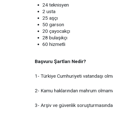
24 teknisyen
2 usta
25 aşçı
50 garson
20 çayocakçı
28 bulaşıkçı
60 hizmetli
Başvuru Şartları Nedir?
1- Türkiye Cumhuriyeti vatandaşı olm
2- Kamu haklarından mahrum olmam
3- Arşiv ve güvenlik soruşturmasınd