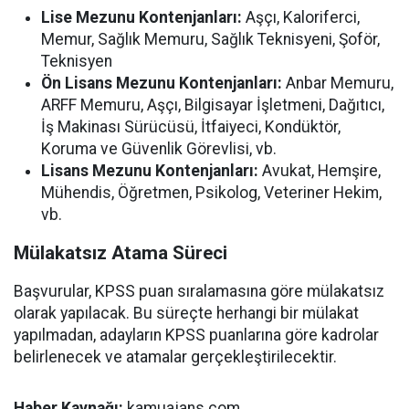
Lise Mezunu Kontenjanları:
Aşçı, Kaloriferci,
Memur, Sağlık Memuru, Sağlık Teknisyeni, Şoför,
Teknisyen
Ön Lisans Mezunu Kontenjanları:
Anbar Memuru,
ARFF Memuru, Aşçı, Bilgisayar İşletmeni, Dağıtıcı,
İş Makinası Sürücüsü, İtfaiyeci, Kondüktör,
Koruma ve Güvenlik Görevlisi, vb.
Lisans Mezunu Kontenjanları:
Avukat, Hemşire,
Mühendis, Öğretmen, Psikolog, Veteriner Hekim,
vb.
Mülakatsız Atama Süreci
Başvurular, KPSS puan sıralamasına göre mülakatsız
olarak yapılacak. Bu süreçte herhangi bir mülakat
yapılmadan, adayların KPSS puanlarına göre kadrolar
belirlenecek ve atamalar gerçekleştirilecektir.
Haber Kaynağı:
kamuajans.com