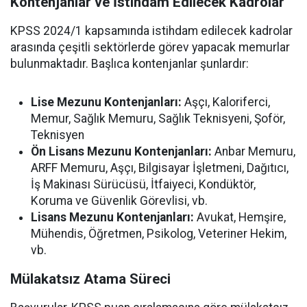
Kontenjanlar ve İstihdam Edilecek Kadrolar
KPSS 2024/1 kapsamında istihdam edilecek kadrolar
arasında çeşitli sektörlerde görev yapacak memurlar
bulunmaktadır. Başlıca kontenjanlar şunlardır:
Lise Mezunu Kontenjanları:
Aşçı, Kaloriferci,
Memur, Sağlık Memuru, Sağlık Teknisyeni, Şoför,
Teknisyen
Ön Lisans Mezunu Kontenjanları:
Anbar Memuru,
ARFF Memuru, Aşçı, Bilgisayar İşletmeni, Dağıtıcı,
İş Makinası Sürücüsü, İtfaiyeci, Kondüktör,
Koruma ve Güvenlik Görevlisi, vb.
Lisans Mezunu Kontenjanları:
Avukat, Hemşire,
Mühendis, Öğretmen, Psikolog, Veteriner Hekim,
vb.
Mülakatsız Atama Süreci