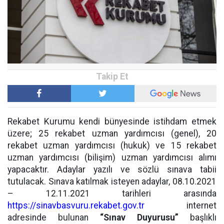
Rekabet Kurumu kendi bünyesinde istihdam etmek
üzere; 25 rekabet uzman yardımcısı (genel), 20
rekabet uzman yardımcısı (hukuk) ve 15 rekabet
uzman yardımcısı (bilişim) uzman yardımcısı alımı
yapacaktır. Adaylar yazılı ve sözlü sınava tabii
tutulacak. Sınava katılmak isteyen adaylar, 08.10.2021
– 12.11.2021 tarihleri arasında
https://sinavbasvuru.rekabet.gov.tr
internet
adresinde bulunan
“Sınav Duyurusu”
başlıklı