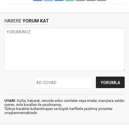
HABERE
YORUM KAT
UYARI:
Küfür, hakaret, rencide edici cümleler veya imalar, inançlara saldırı
içeren, imla kuralları ile yazılmamış,
Türkçe karakter kullanılmayan ve büyük harflerle yazılmış yorumlar
onaylanmamaktadır.