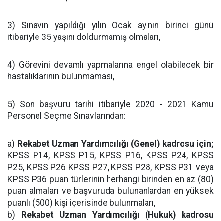
3) Sınavın yapıldığı yılın Ocak ayının birinci günü
itibariyle 35 yaşını doldurmamış olmaları,
4) Görevini devamlı yapmalarına engel olabilecek bir
hastalıklarının bulunmaması,
5) Son başvuru tarihi itibariyle 2020 - 2021 Kamu
Personel Seçme Sınavlarından:
a)
Rekabet Uzman Yardımcılığı (Genel) kadrosu için;
KPSS P14, KPSS P15, KPSS P16, KPSS P24, KPSS
P25, KPSS P26 KPSS P27, KPSS P28, KPSS P31 veya
KPSS P36 puan türlerinin herhangi birinden en az (80)
puan almaları ve başvuruda bulunanlardan en yüksek
puanlı (500) kişi içerisinde bulunmaları,
b)
Rekabet Uzman Yardımcılığı (Hukuk) kadrosu