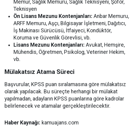
Memur, Sağlık Memuru, Sağlık Teknisyeni, Şoför,
Teknisyen
Ön Lisans Mezunu Kontenjanları:
Anbar Memuru,
ARFF Memuru, Aşçı, Bilgisayar İşletmeni, Dağıtıcı,
İş Makinası Sürücüsü, İtfaiyeci, Kondüktör,
Koruma ve Güvenlik Görevlisi, vb.
Lisans Mezunu Kontenjanları:
Avukat, Hemşire,
Mühendis, Öğretmen, Psikolog, Veteriner Hekim,
vb.
Mülakatsız Atama Süreci
Başvurular, KPSS puan sıralamasına göre mülakatsız
olarak yapılacak. Bu süreçte herhangi bir mülakat
yapılmadan, adayların KPSS puanlarına göre kadrolar
belirlenecek ve atamalar gerçekleştirilecektir.
Haber Kaynağı:
kamuajans.com