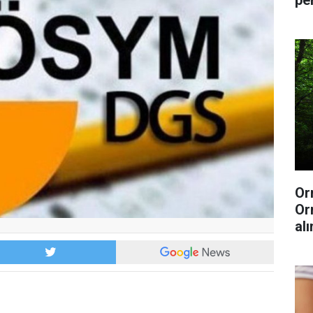
pe
Or
Or
al