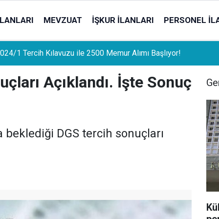
İLANLARI
MEVZUAT
İŞKUR İLANLARI
PERSONEL İL
uat Sahipleri İçin Önemli Gelişme: Stopaj Oranları Artıyor!
çları Açıklandı. İşte Sonuç
Gen
 beklediği DGS tercih sonuçları
Kü