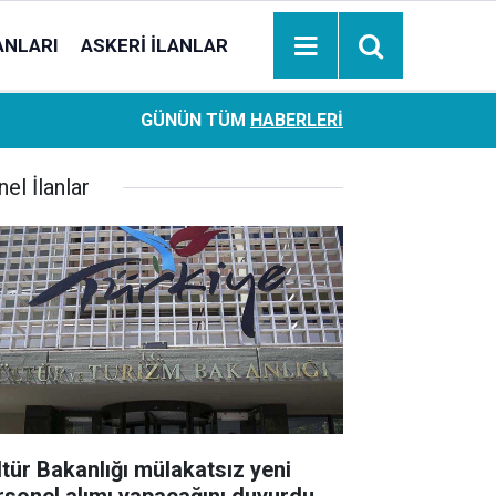
ANLARI
ASKERI İLANLAR
Ziraat Bankası başvuran emeklilere hemen ödeme yapıy
18:05
GÜNÜN TÜM
HABERLERI
hesaplara geçiyor
el İlanlar
ltür Bakanlığı mülakatsız yeni