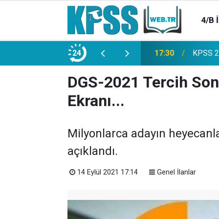
4/B 
e 2500 Memur Alımı Başlıyor!
24
21:20
TL Mevd
DGS-2021 Tercih Sonu
Ekranı...
Milyonlarca adayın heyecanla
açıklandı.
14 Eylül 2021 17:14
Genel İlanlar