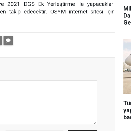
 ve 2021 DGS Ek Yerleştirme ile yapacakları
Mi
den takip edecektir. ÖSYM internet sitesi için
Da
Ge
Tü
ya
ba