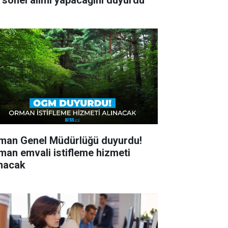
rsonel alımı yapacağını duyurdu
man Genel Müdürlüğü duyurdu!
man emvali istifleme hizmeti
ınacak