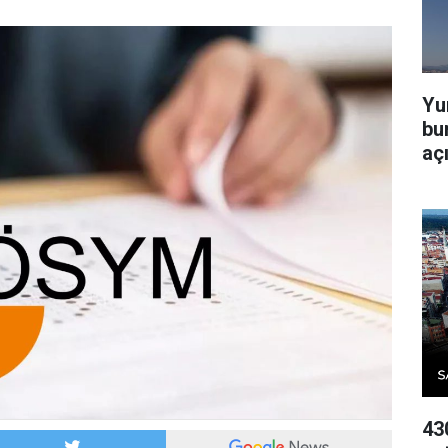
Yu
bur
aç
43