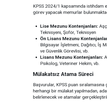
KPSS 2024/1 kapsamında istihdam edi
görev yapacak memurlar bulunmaktadır
Lise Mezunu Kontenjanları:
Aşçı
Teknisyeni, Şoför, Teknisyen
Ön Lisans Mezunu Kontenjanlar
Bilgisayar İşletmeni, Dağıtıcı, İş
ve Güvenlik Görevlisi, vb.
Lisans Mezunu Kontenjanları:
A
Psikolog, Veteriner Hekim, vb.
Mülakatsız Atama Süreci
Başvurular, KPSS puan sıralamasına g
herhangi bir mülakat yapılmadan, ada
belirlenecek ve atamalar gerçekleştiril