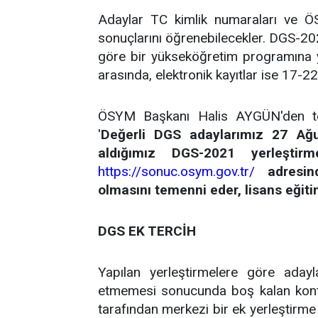
Adaylar TC kimlik numaraları ve ÖS
sonuçlarını öğrenebilecekler. DGS-202
göre bir yükseköğretim programına yer
arasında, elektronik kayıtlar ise 17-22
ÖSYM Başkanı Halis AYGÜN'den terci
'
Değerli DGS adaylarımız 27 Ağust
aldığımız DGS-2021 yerleştirme
https://sonuc.osym.gov.tr/
adresin
olmasını temenni eder, lisans eğiti
DGS EK TERCİH
Yapılan yerleştirmelere göre aday
etmemesi sonucunda boş kalan kont
tarafından merkezi bir ek yerleştirme