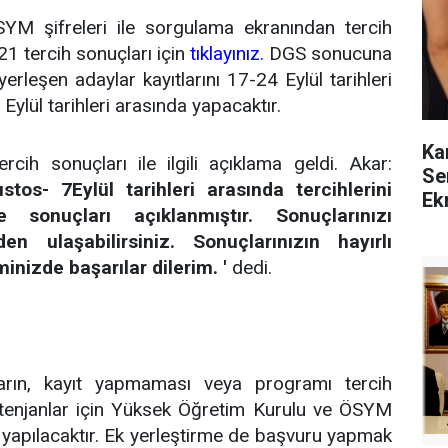
YM şifreleri ile sorgulama ekranından tercih
1 tercih sonuçları için
tıklayınız.
DGS sonucuna
leşen adaylar kayıtlarını 17-24 Eylül tarihleri
 Eylül tarihleri arasında yapacaktır.
Ka
h sonuçları ile ilgili açıklama geldi. Akar:
Se
os- 7Eylül tarihleri arasında tercihlerini
Ek
 sonuçları açıklanmıştır. Sonuçlarınızı
den ulaşabilirsiniz. Sonuçlarınızın hayırlı
minizde başarılar dilerim.
'
dedi.
ların, kayıt yapmaması veya programı tercih
enjanlar için Yüksek Öğretim Kurulu ve ÖSYM
 yapılacaktır. Ek yerleştirme de başvuru yapmak