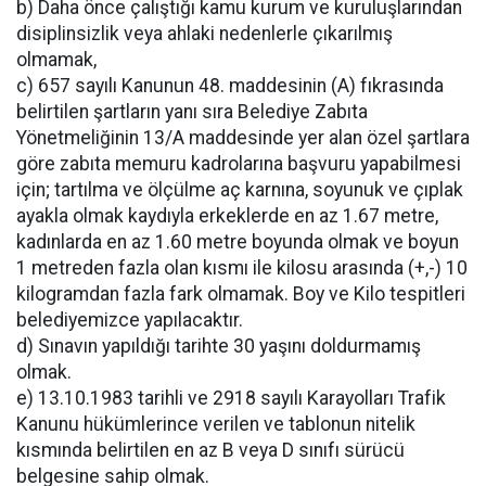
b) Daha önce çalıştığı kamu kurum ve kuruluşlarından
disiplinsizlik veya ahlaki nedenlerle çıkarılmış
olmamak,
c) 657 sayılı Kanunun 48. maddesinin (A) fıkrasında
belirtilen şartların yanı sıra Belediye Zabıta
Yönetmeliğinin 13/A maddesinde yer alan özel şartlara
göre zabıta memuru kadrolarına başvuru yapabilmesi
için; tartılma ve ölçülme aç karnına, soyunuk ve çıplak
ayakla olmak kaydıyla erkeklerde en az 1.67 metre,
kadınlarda en az 1.60 metre boyunda olmak ve boyun
1 metreden fazla olan kısmı ile kilosu arasında (+,-) 10
kilogramdan fazla fark olmamak. Boy ve Kilo tespitleri
belediyemizce yapılacaktır.
d) Sınavın yapıldığı tarihte 30 yaşını doldurmamış
olmak.
e) 13.10.1983 tarihli ve 2918 sayılı Karayolları Trafik
Kanunu hükümlerince verilen ve tablonun nitelik
kısmında belirtilen en az B veya D sınıfı sürücü
belgesine sahip olmak.