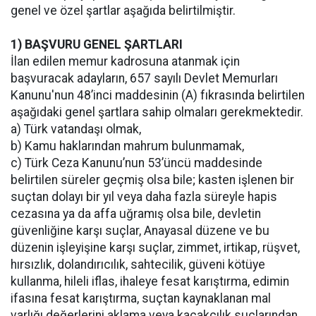
genel ve özel şartlar aşağıda belirtilmiştir.
1) BAŞVURU GENEL ŞARTLARI
İlan edilen memur kadrosuna atanmak için
başvuracak adayların, 657 sayılı Devlet Memurları
Kanunu'nun 48’inci maddesinin (A) fıkrasında belirtilen
aşağıdaki genel şartlara sahip olmaları gerekmektedir.
a) Türk vatandaşı olmak,
b) Kamu haklarından mahrum bulunmamak,
c) Türk Ceza Kanunu’nun 53’üncü maddesinde
belirtilen süreler geçmiş olsa bile; kasten işlenen bir
suçtan dolayı bir yıl veya daha fazla süreyle hapis
cezasına ya da affa uğramış olsa bile, devletin
güvenliğine karşı suçlar, Anayasal düzene ve bu
düzenin işleyişine karşı suçlar, zimmet, irtikap, rüşvet,
hırsızlık, dolandırıcılık, sahtecilik, güveni kötüye
kullanma, hileli iflas, ihaleye fesat karıştırma, edimin
ifasına fesat karıştırma, suçtan kaynaklanan mal
varlığı değerlerini aklama veya kaçakçılık suçlarından