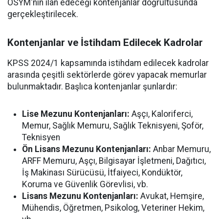
ÖSYM'nin ilan edeceği kontenjanlar doğrultusunda
gerçekleştirilecek.
Kontenjanlar ve İstihdam Edilecek Kadrolar
KPSS 2024/1 kapsamında istihdam edilecek kadrolar
arasında çeşitli sektörlerde görev yapacak memurlar
bulunmaktadır. Başlıca kontenjanlar şunlardır:
Lise Mezunu Kontenjanları:
Aşçı, Kaloriferci,
Memur, Sağlık Memuru, Sağlık Teknisyeni, Şoför,
Teknisyen
Ön Lisans Mezunu Kontenjanları:
Anbar Memuru,
ARFF Memuru, Aşçı, Bilgisayar İşletmeni, Dağıtıcı,
İş Makinası Sürücüsü, İtfaiyeci, Kondüktör,
Koruma ve Güvenlik Görevlisi, vb.
Lisans Mezunu Kontenjanları:
Avukat, Hemşire,
Mühendis, Öğretmen, Psikolog, Veteriner Hekim,