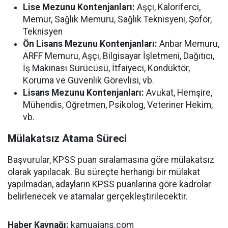
Lise Mezunu Kontenjanları:
Aşçı, Kaloriferci,
Memur, Sağlık Memuru, Sağlık Teknisyeni, Şoför,
Teknisyen
Ön Lisans Mezunu Kontenjanları:
Anbar Memuru,
ARFF Memuru, Aşçı, Bilgisayar İşletmeni, Dağıtıcı,
İş Makinası Sürücüsü, İtfaiyeci, Kondüktör,
Koruma ve Güvenlik Görevlisi, vb.
Lisans Mezunu Kontenjanları:
Avukat, Hemşire,
Mühendis, Öğretmen, Psikolog, Veteriner Hekim,
vb.
Mülakatsız Atama Süreci
Başvurular, KPSS puan sıralamasına göre mülakatsız
olarak yapılacak. Bu süreçte herhangi bir mülakat
yapılmadan, adayların KPSS puanlarına göre kadrolar
belirlenecek ve atamalar gerçekleştirilecektir.
Haber Kaynağı:
kamuajans.com