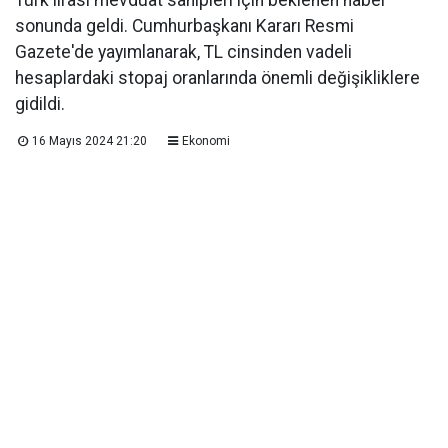
Türk lirası mevduat sahipleri için beklenen haber
sonunda geldi. Cumhurbaşkanı Kararı Resmi
Gazete'de yayımlanarak, TL cinsinden vadeli
hesaplardaki stopaj oranlarında önemli değişikliklere
gidildi.
16 Mayıs 2024 21:20
Ekonomi