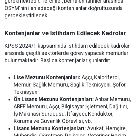
gerekmektedir. Tercihler, belirtilen tarihler arasında
ÖSYM'nin ilan edeceği kontenjanlar doğrultusunda
gerçekleştirilecek.
Kontenjanlar ve İstihdam Edilecek Kadrolar
KPSS 2024/1 kapsamında istihdam edilecek kadrolar
arasında çeşitli sektörlerde görev yapacak memurlar
bulunmaktadır. Başlıca kontenjanlar şunlardır:
Lise Mezunu Kontenjanları:
Aşçı, Kaloriferci,
Memur, Sağlık Memuru, Sağlık Teknisyeni, Şoför,
Teknisyen
Ön Lisans Mezunu Kontenjanları:
Anbar Memuru,
ARFF Memuru, Aşçı, Bilgisayar İşletmeni, Dağıtıcı,
İş Makinası Sürücüsü, İtfaiyeci, Kondüktör,
Koruma ve Güvenlik Görevlisi, vb.
Lisans Mezunu Kontenjanları:
Avukat, Hemşire,
Mühendis, Öğretmen, Psikolog, Veteriner Hekim,