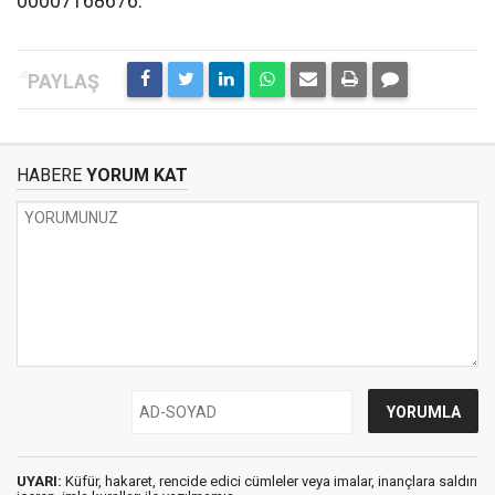
00007168676.
HABERE
YORUM KAT
UYARI:
Küfür, hakaret, rencide edici cümleler veya imalar, inançlara saldırı