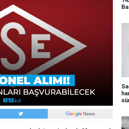
14
Ba
Sa
ha
sür