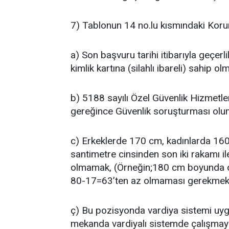
7) Tablonun 14 no.lu kısmındaki Korum
a) Son başvuru tarihi itibarıyla geçerl
kimlik kartına (silahlı ibareli) sahip ol
b) 5188 sayılı Özel Güvenlik Hizmet
gereğince Güvenlik soruşturması olu
c) Erkeklerde 170 cm, kadınlarda 16
santimetre cinsinden son iki rakamı il
olmamak, (Örneğin;180 cm boyunda ol
80-17=63’ten az olmaması gerekmekt
ç) Bu pozisyonda vardiya sistemi uyg
mekanda vardiyalı sistemde çalışma