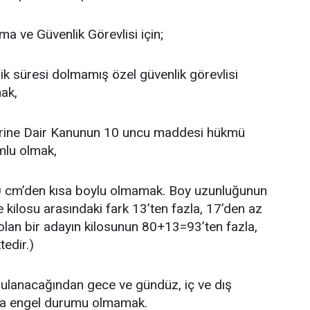
a ve Güvenlik Görevlisi için;
ilik süresi dolmamış özel güvenlik görevlisi
mak,
lerine Dair Kanunun 10 uncu maddesi hükmü
mlu olmak,
0 cm’den kısa boylu olmamak. Boy uzunluğunun
e kilosu arasındaki fark 13’ten fazla, 17’den az
an bir adayın kilosunun 80+13=93’ten fazla,
edir.)
ulanacağından gece ve gündüz, iç ve dış
ya engel durumu olmamak.