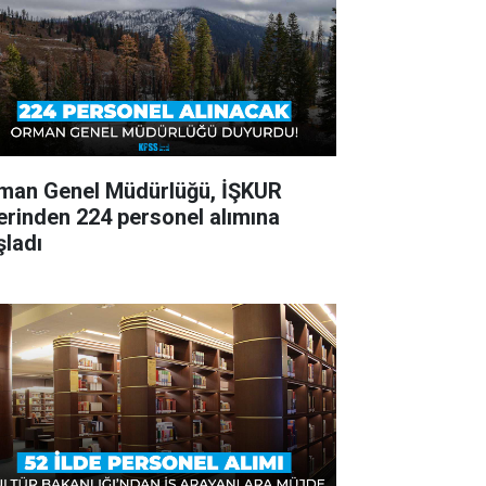
man Genel Müdürlüğü, İŞKUR
erinden 224 personel alımına
şladı