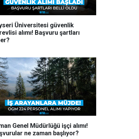
yseri Üniversitesi güvenlik
evlisi alımı! Başvuru şartları
ler?
man Genel Müdürlüğü işçi alımı!
şvurular ne zaman başlıyor?