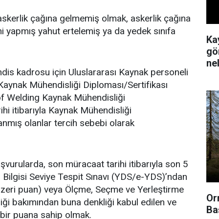
askerlik çağına gelmemiş olmak, askerlik çağına
i yapmış yahut ertelemiş ya da yedek sınıfa
Ka
gör
ne
dis kadrosu için Uluslararası Kaynak personeli
Kaynak Mühendisliği Diploması/Sertifikası
e of Welding Kaynak Mühendisliği
hi itibarıyla Kaynak Mühendisliği
nmış olanlar tercih sebebi olarak
vurularda, son müracaat tarihi itibarıyla son 5
il Bilgisi Seviye Tespit Sınavı (YDS/e-YDS)’ndan
üzeri puan) veya Ölçme, Seçme ve Yerleştirme
Or
liği bakımından buna denkliği kabul edilen ve
Ba
 bir puana sahip olmak.