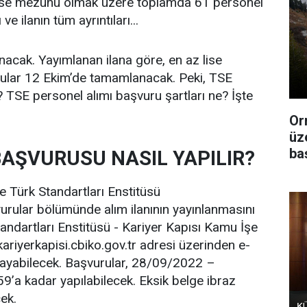
 lise mezunu olmak üzere toplamda 61 personel
e ilanın tüm ayrıntıları...
acak. Yayımlanan ilana göre, en az lise
ular 12 Ekim’de tamamlanacak. Peki, TSE
? TSE personel alımı başvuru şartları ne? İşte
Or
üz
ba
BAŞVURUSU NASIL YAPILIR?
e Türk Standartları Enstitüsü
yurular bölümünde alım ilanının yayınlanmasını
andartları Enstitüsü - Kariyer Kapısı Kamu İşe
kariyerkapisi.cbiko.gov.tr adresi üzerinden e-
mlayabilecek. Başvurular, 28/09/2022 –
9’a kadar yapılabilecek. Eksik belge ibraz
ek.