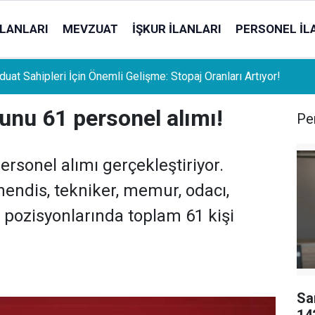
İLANLARI
MEVZUAT
İŞKUR İLANLARI
PERSONEL İL
uat Sahipleri İçin Önemli Gelişme: Stopaj Oranları Artıyor!
unu 61 personel alımı!
Per
ersonel alımı gerçekleştiriyor.
endis, tekniker, memur, odacı,
 pozisyonlarında toplam 61 kişi
Sa