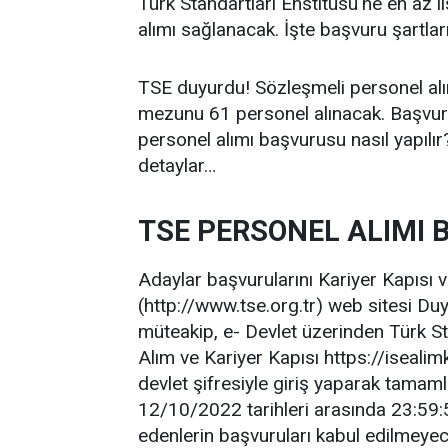
Türk Standartları Enstitüsü'ne en az
alımı sağlanacak. İşte başvuru şartları v
TSE duyurdu! Sözleşmeli personel alın
mezunu 61 personel alınacak. Başvur
personel alımı başvurusu nasıl yapılır
detaylar…
TSE PERSONEL ALIMI 
Adaylar başvurularını Kariyer Kapısı v
(http://www.tse.org.tr) web sitesi Du
müteakip, e- Devlet üzerinden Türk St
Alım ve Kariyer Kapısı https://isealim
devlet şifresiyle giriş yaparak tama
12/10/2022 tarihleri arasında 23:59:5
edenlerin başvuruları kabul edilmeyec