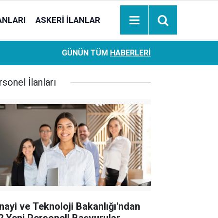
ANLARI
ASKERI İLANLAR
Ziraat Bankası başvuran emeklilere hemen ödeme yapıy
18:05
GÜNÜN TÜM
HABERLERI
hesaplara geçiyor
sonel İlanları
nayi ve Teknoloji Bakanlığı'ndan