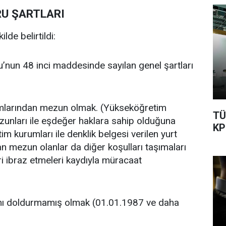
RU ŞARTLARI
lde belirtildi:
’nun 48 inci maddesinde sayılan genel şartları
amlarından mezun olmak. (Yükseköğretim
TÜ
unları ile eşdeğer haklara sahip olduğuna
KP
im kurumları ile denklik belgesi verilen yurt
n mezun olanlar da diğer koşulları taşımaları
i ibraz etmeleri kaydıyla müracaat
aşını doldurmamış olmak (01.01.1987 ve daha