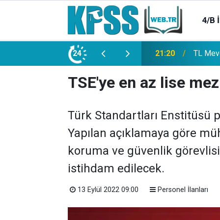
4/B 
e 2500 Memur Alımı Başlıyor!
24
21:20
TL Mevd
TSE'ye en az lise mez
Türk Standartları Enstitüsü p
Yapılan açıklamaya göre müh
koruma ve güvenlik görevlisi
istihdam edilecek.
13 Eylül 2022 09:00
Personel İlanları