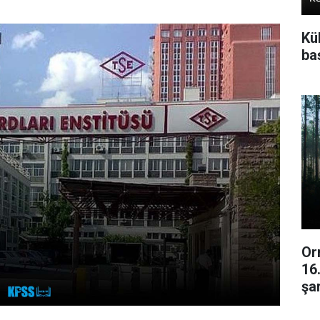
Kü
baş
Or
16
şar