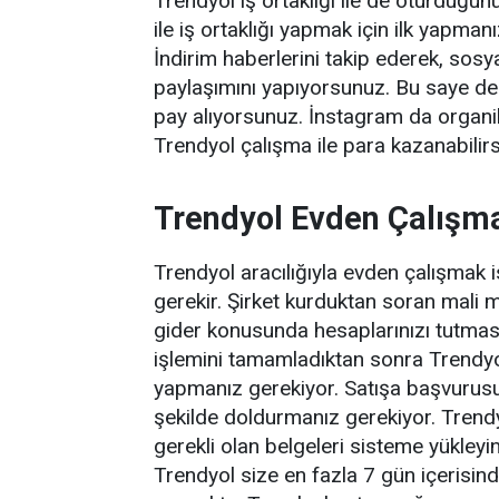
Trendyol iş ortaklığı ile de oturduğun
ile iş ortaklığı yapmak için ilk yapma
İndirim haberlerini takip ederek, sosy
paylaşımını yapıyorsunuz. Bu saye de i
pay alıyorsunuz. İnstagram da organik 
Trendyol çalışma ile para kazanabilirs
Trendyol Evden Çalışma
Trendyol aracılığıyla evden çalışmak 
gerekir. Şirket kurduktan soran mali 
gider konusunda hesaplarınızı tutması 
işlemini tamamladıktan sonra Trendyo
yapmanız gerekiyor. Satışa başvurusu
şekilde doldurmanız gerekiyor. Trend
gerekli olan belgeleri sisteme yükley
Trendyol size en fazla 7 gün içerisin