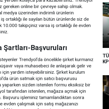
uz yerden kolayca para kazabilirsiniz. Trendyol
nız gereken online bir çevreye sahip olmak.
al medya üzerinden indirimli ürünlerin
ş ortaklığı ile sayılan bütün ürünlerde siz de
10.000 takipçiniz varsa iş ortaklığı ile evden
iniz.
 Şartları-Başvuruları
TÜ
isteyenler Trendyol’da öncelikle şirket kurmanız
KP
müşavir vaya muhasebeci ile anlaşarak gelir ve
için yardım isteyebilirsiniz. Şirket kurulum
l’da ürün satmak için satıcı başvurusu
 yaparken sizden istenilen formu eksiksiz bir
yol tarafından istenilen, mağaza açmak için
in. Başvuru işleminiz tamamlandıktan sonra
de evden çalışmak için satış mağazanızı