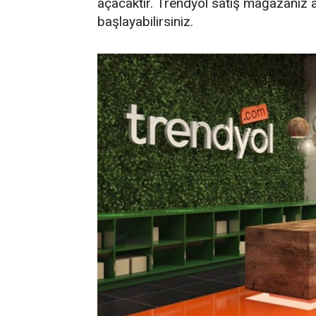
açacaktır. Trendyol satış mağazanız 
başlayabilirsiniz.