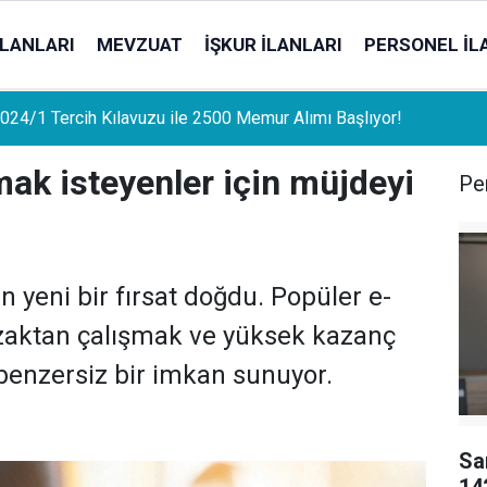
İLANLARI
MEVZUAT
İŞKUR İLANLARI
PERSONEL İL
uat Sahipleri İçin Önemli Gelişme: Stopaj Oranları Artıyor!
ak isteyenler için müjdeyi
Per
n yeni bir fırsat doğdu. Popüler e-
uzaktan çalışmak ve yüksek kazanç
benzersiz bir imkan sunuyor.
Sa