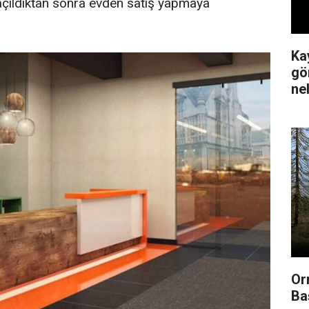
açıldıktan sonra evden satış yapmaya
Ka
gör
ne
Or
Ba