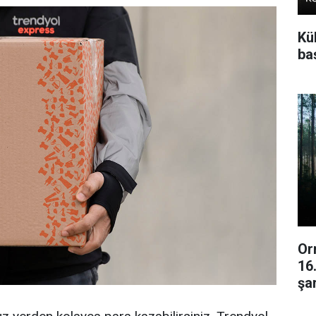
Kü
baş
Or
16
şar