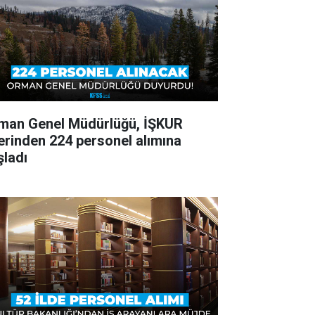
man Genel Müdürlüğü, İŞKUR
erinden 224 personel alımına
şladı