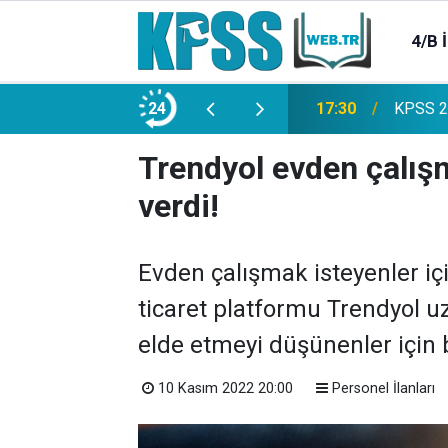
4/B 
e 2500 Memur Alımı Başlıyor!
24
21:20
TL Mevd
Trendyol evden çalışm
verdi!
Evden çalışmak isteyenler içi
ticaret platformu Trendyol 
elde etmeyi düşünenler için 
10 Kasım 2022 20:00
Personel İlanları