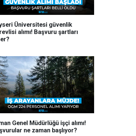
yseri Üniversitesi güvenlik
evlisi alımı! Başvuru şartları
ler?
man Genel Müdürlüğü işçi alımı!
şvurular ne zaman başlıyor?