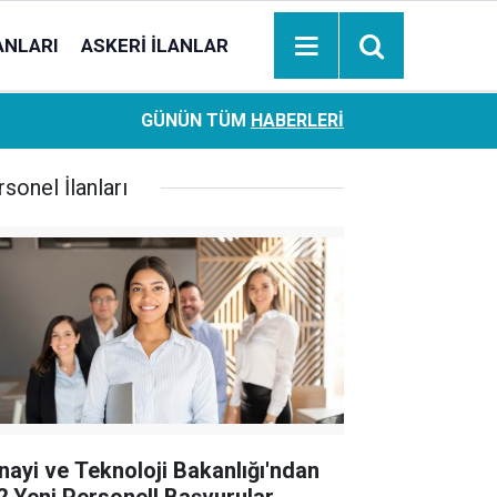
ANLARI
ASKERI İLANLAR
Ziraat Bankası başvuran emeklilere hemen ödeme yapıy
18:05
GÜNÜN TÜM
HABERLERI
hesaplara geçiyor
sonel İlanları
nayi ve Teknoloji Bakanlığı'ndan