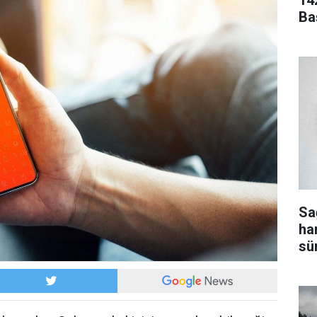
14
Ba
Sa
ha
sür