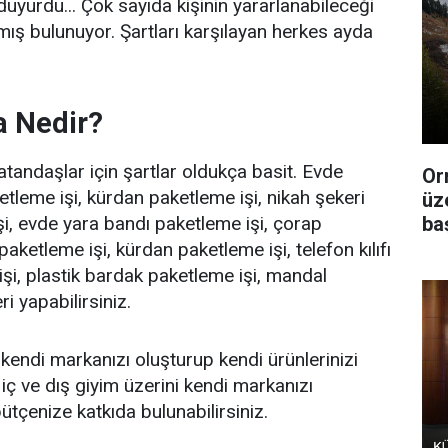
uyurdu... Çok sayıda kişinin yararlanabileceği
ış bulunuyor. Şartları karşılayan herkes ayda
a Nedir?
atandaşlar için şartlar oldukça basit. Evde
Or
leme işi, kürdan paketleme işi, nikah şekeri
üz
şi, evde yara bandı paketleme işi, çorap
ba
paketleme işi, kürdan paketleme işi, telefon kılıfı
işi, plastik bardak paketleme işi, mandal
i yapabilirsiniz.
endi markanızı oluşturup kendi ürünlerinizi
, iç ve dış giyim üzerini kendi markanızı
bütçenize katkıda bulunabilirsiniz.