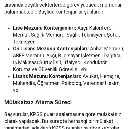
arasında çeşitli sektörlerde görev yapacak memurlar
bulunmaktadır. Başlıca kontenjanlar şunlardır:
Lise Mezunu Kontenjanları:
Aşçı, Kaloriferci,
Memur, Sağlık Memuru, Sağlık Teknisyeni, Şoför,
Teknisyen
Ön Lisans Mezunu Kontenjanları:
Anbar Memuru,
ARFF Memuru, Aşçı, Bilgisayar İşletmeni, Dağıtıcı,
İş Makinası Sürücüsü, İtfaiyeci, Kondüktör,
Koruma ve Güvenlik Görevlisi, vb.
Lisans Mezunu Kontenjanları:
Avukat, Hemşire,
Mühendis, Öğretmen, Psikolog, Veteriner Hekim,
vb.
Mülakatsız Atama Süreci
Başvurular, KPSS puan sıralamasına göre mülakatsız
olarak yapılacak. Bu süreçte herhangi bir mülakat
yapılmadan, adayların KPSS puanlarına göre kadrolar