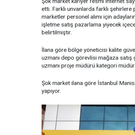
Şok market kariyer resmi internet say
etti. Farklı unvanlarda farklı şehirler
marketler personel alımı için adayların
işletme satış pazarlama yiyecek içece
belirtilmiştir.
İlana göre bölge yöneticisi kalite gü
uzmanı depo görevlisi mağaza satış g
uzmanı proje müdürü kategori müdürü
Şok market ilana göre İstanbul Manisa
yapıyor.