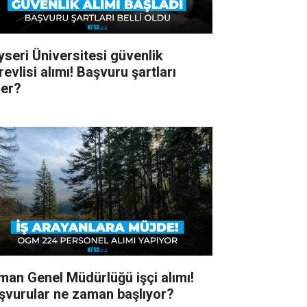
yseri Üniversitesi güvenlik
evlisi alımı! Başvuru şartları
ler?
man Genel Müdürlüğü işçi alımı!
şvurular ne zaman başlıyor?