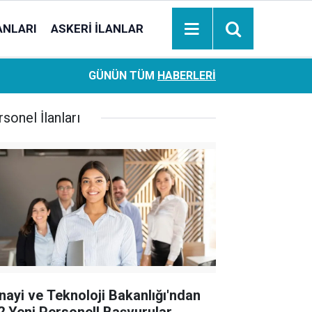
ANLARI
ASKERI İLANLAR
Ziraat Bankası başvuran emeklilere hemen ödeme yapıy
18:05
GÜNÜN TÜM
HABERLERI
hesaplara geçiyor
sonel İlanları
nayi ve Teknoloji Bakanlığı'ndan