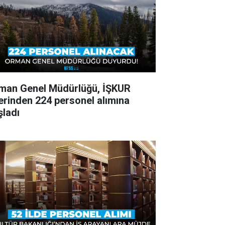
man Genel Müdürlüğü, İŞKUR
erinden 224 personel alımına
şladı