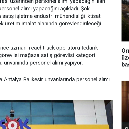
fası üzerinden personel alımı yapacağını ilan
e personel alımı yapacağını açıkladı. Şok
 satış işletme endüstri mühendisliği iktisat
k üretim imalat alanında görevlendirileceği
vence uzmanı reachtruck operatörü tedarik
Or
örevlisi mağaza satış görevlisi kategori
üz
 unvanında personel alımı yapıyor.
ba
 Antalya Balıkesir unvanlarında personel alımı