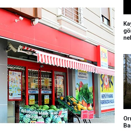
Ka
gör
ne
Or
Ba