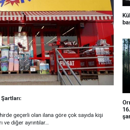
Kü
baş
Şartları:
Or
16
irde geçerli olan ilana göre çok sayıda kişi
şar
 ve diğer ayrıntılar...