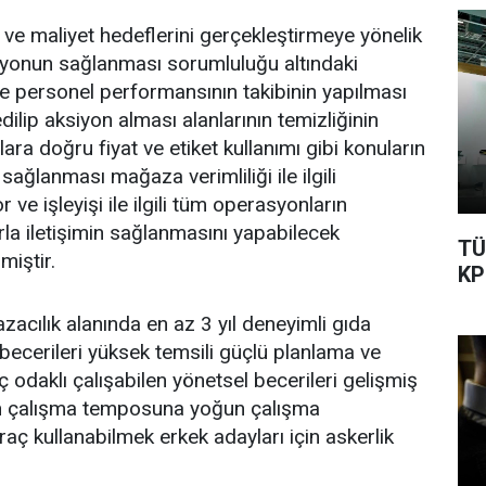
 ve maliyet hedeflerini gerçekleştirmeye yönelik
asyonun sağlanması sorumluluğu altındaki
 personel performansının takibinin yapılması
ilip aksiyon alması alanlarının temizliğinin
ara doğru fiyat ve etiket kullanımı gibi konuların
ğlanması mağaza verimliliği ile ilgili
r ve işleyişi ile ilgili tüm operasyonların
rla iletişimin sağlanmasını yapabilecek
TÜ
miştir.
KP
cılık alanında en az 3 yıl deneyimli gıda
ecerileri yüksek temsili güçlü planlama ve
odaklı çalışabilen yönetsel becerileri gelişmiş
n çalışma temposuna yoğun çalışma
ç kullanabilmek erkek adayları için askerlik