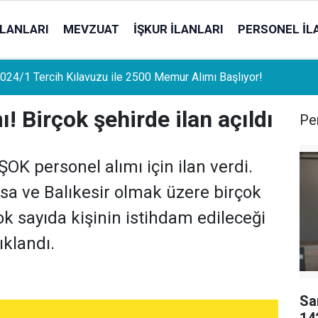
İLANLARI
MEVZUAT
İŞKUR İLANLARI
PERSONEL İL
uat Sahipleri İçin Önemli Gelişme: Stopaj Oranları Artıyor!
! Birçok şehirde ilan açıldı
Per
OK personel alımı için ilan verdi.
isa ve Balıkesir olmak üzere birçok
ok sayıda kişinin istihdam edileceği
ıklandı.
Sa