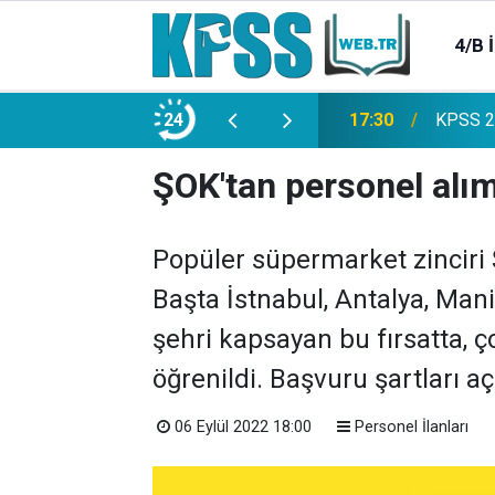
4/B 
e 2500 Memur Alımı Başlıyor!
24
21:20
TL Mevd
ŞOK'tan personel alımı
Popüler süpermarket zinciri Ş
Başta İstnabul, Antalya, Man
şehri kapsayan bu fırsatta, ç
öğrenildi. Başvuru şartları aç
06 Eylül 2022 18:00
Personel İlanları