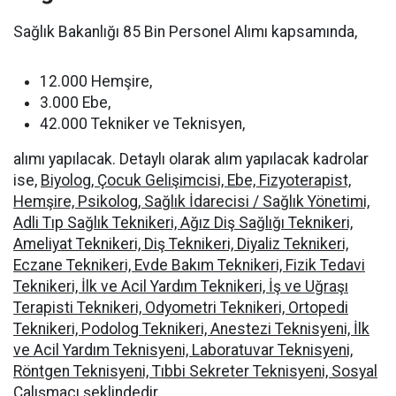
Sağlık Bakanlığı 85 Bin Personel Alımı kapsamında,
12.000 Hemşire,
3.000 Ebe,
42.000 Tekniker ve Teknisyen,
alımı yapılacak. Detaylı olarak alım yapılacak kadrolar
ise,
Biyolog, Çocuk Gelişimcisi, Ebe, Fizyoterapist,
Hemşire, Psikolog, Sağlık İdarecisi / Sağlık Yönetimi,
Adli Tıp Sağlık Teknikeri, Ağız Diş Sağlığı Teknikeri,
Ameliyat Teknikeri, Diş Teknikeri, Diyaliz Teknikeri,
Eczane Teknikeri, Evde Bakım Teknikeri, Fizik Tedavi
Teknikeri, İlk ve Acil Yardım Teknikeri, İş ve Uğraşı
Terapisti Teknikeri, Odyometri Teknikeri, Ortopedi
Teknikeri, Podolog Teknikeri, Anestezi Teknisyeni, İlk
ve Acil Yardım Teknisyeni, Laboratuvar Teknisyeni,
Röntgen Teknisyeni, Tıbbi Sekreter Teknisyeni, Sosyal
Çalışmacı
şeklindedir.