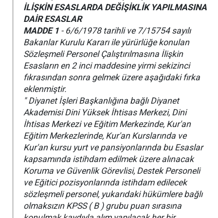
İLİŞKİN ESASLARDA DEĞİŞİKLİK YAPILMASINA
DAİR ESASLAR
MADDE 1
- 6/6/1978 tarihli ve 7/15754 sayılı
Bakanlar Kurulu Kararı ile yürürlüğe konulan
Sözleşmeli Personel Çalıştırılmasına İlişkin
Esasların en 2 inci maddesine yirmi sekizinci
fıkrasından sonra gelmek üzere aşağıdaki fırka
eklenmiştir.
" Diyanet İşleri Başkanlığına bağlı Diyanet
Akademisi Dini Yüksek İhtisas Merkezi, Dini
İhtisas Merkezi ve Eğitim Merkezinde, Kur'an
Eğitim Merkezlerinde, Kur'an Kurslarında ve
Kur'an kursu yurt ve pansiyonlarında bu Esaslar
kapsamında istihdam edilmek üzere alınacak
Koruma ve Güvenlik Görevlisi, Destek Personeli
ve Eğitici pozisyonlarında istihdam edilecek
sözleşmeli personel, yukarıdaki hükümlere bağlı
olmaksızın KPSS ( B ) grubu puan sırasına
konulmak kaydıyla alım yapılacak her bir