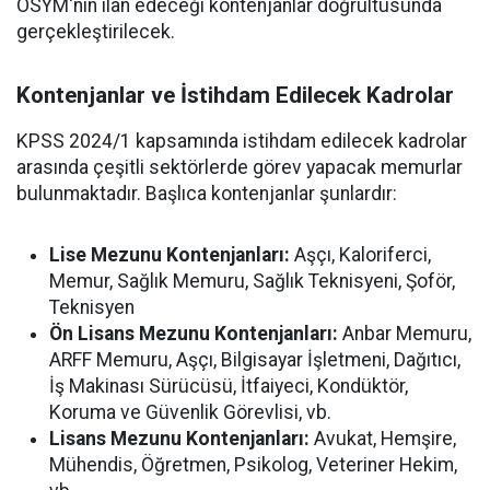
ÖSYM'nin ilan edeceği kontenjanlar doğrultusunda
gerçekleştirilecek.
Kontenjanlar ve İstihdam Edilecek Kadrolar
KPSS 2024/1 kapsamında istihdam edilecek kadrolar
arasında çeşitli sektörlerde görev yapacak memurlar
bulunmaktadır. Başlıca kontenjanlar şunlardır:
Lise Mezunu Kontenjanları:
Aşçı, Kaloriferci,
Memur, Sağlık Memuru, Sağlık Teknisyeni, Şoför,
Teknisyen
Ön Lisans Mezunu Kontenjanları:
Anbar Memuru,
ARFF Memuru, Aşçı, Bilgisayar İşletmeni, Dağıtıcı,
İş Makinası Sürücüsü, İtfaiyeci, Kondüktör,
Koruma ve Güvenlik Görevlisi, vb.
Lisans Mezunu Kontenjanları:
Avukat, Hemşire,
Mühendis, Öğretmen, Psikolog, Veteriner Hekim,