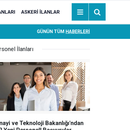
ANLARI
ASKERI İLANLAR
Ziraat Bankası başvuran emeklilere hemen ödeme yapıy
18:05
GÜNÜN TÜM
HABERLERI
hesaplara geçiyor
sonel İlanları
nayi ve Teknoloji Bakanlığı'ndan