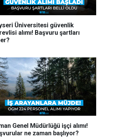
yseri Üniversitesi güvenlik
evlisi alımı! Başvuru şartları
ler?
man Genel Müdürlüğü işçi alımı!
şvurular ne zaman başlıyor?