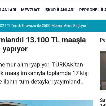
İLANLARI
MEVZUAT
İŞKUR İLANLARI
PERSONEL İL
uat Sahipleri İçin Önemli Gelişme: Stopaj Oranları Artıyor!
mlandı! 13.100 TL maaşla
Per
 yapıyor
emur alımı yapıyor. TÜRKAK'tan
k maaş imkanıyla toplamda 17 kişi
 ilanın tüm detayları yayımlandı.
Sa