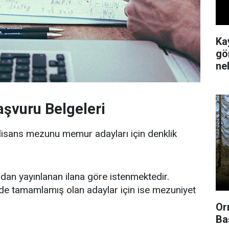
Ka
gör
ne
şvuru Belgeleri
 lisans mezunu memur adayları için denklik
dan yayınlanan ilana göre istenmektedir.
r de tamamlamış olan adaylar için ise mezuniyet
Or
Ba