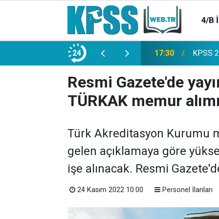
4/B 
e 2500 Memur Alımı Başlıyor!
24
21:20
TL Mevd
Resmi Gazete'de yayı
TÜRKAK memur alımı
Türk Akreditasyon Kurumu m
gelen açıklamaya göre yükse
işe alınacak. Resmi Gazete'de
24 Kasım 2022 10:00
Personel İlanları