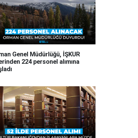
man Genel Müdürlüğü, İŞKUR
erinden 224 personel alımına
şladı