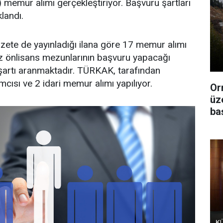
emur alımı gerçekleştiriyor. Başvuru şartları
klandı.
ete de yayınladığı ilana göre 17 memur alımı
az önlisans mezunlarının başvuru yapacağı
şartı aranmaktadır. TÜRKAK, tarafından
cısı ve 2 idari memur alımı yapılıyor.
Or
üz
ba