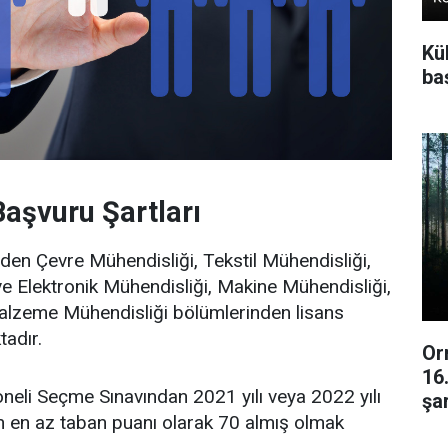
Kü
baş
şvuru Şartları
nden Çevre Mühendisliği, Tekstil Mühendisliği,
 ve Elektronik Mühendisliği, Makine Mühendisliği,
Malzeme Mühendisliği bölümlerinden lisans
adır.
Or
16
eli Seçme Sınavından 2021 yılı veya 2022 yılı
şar
en en az taban puanı olarak 70 almış olmak