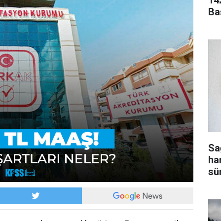
14
Ba
Sa
ha
sür