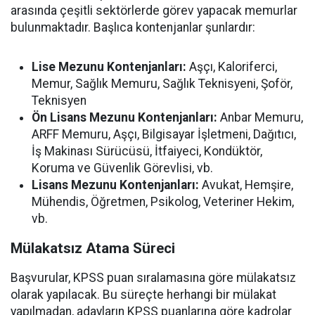
arasında çeşitli sektörlerde görev yapacak memurlar
bulunmaktadır. Başlıca kontenjanlar şunlardır:
Lise Mezunu Kontenjanları:
Aşçı, Kaloriferci,
Memur, Sağlık Memuru, Sağlık Teknisyeni, Şoför,
Teknisyen
Ön Lisans Mezunu Kontenjanları:
Anbar Memuru,
ARFF Memuru, Aşçı, Bilgisayar İşletmeni, Dağıtıcı,
İş Makinası Sürücüsü, İtfaiyeci, Kondüktör,
Koruma ve Güvenlik Görevlisi, vb.
Lisans Mezunu Kontenjanları:
Avukat, Hemşire,
Mühendis, Öğretmen, Psikolog, Veteriner Hekim,
vb.
Mülakatsız Atama Süreci
Başvurular, KPSS puan sıralamasına göre mülakatsız
olarak yapılacak. Bu süreçte herhangi bir mülakat
yapılmadan, adayların KPSS puanlarına göre kadrolar