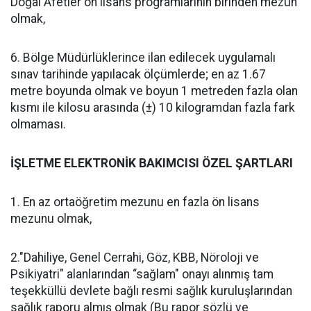
Doğal Afetler ön lisans programlarının birinden mezun
olmak,
6. Bölge Müdürlüklerince ilan edilecek uygulamalı
sınav tarihinde yapılacak ölçümlerde; en az 1.67
metre boyunda olmak ve boyun 1 metreden fazla olan
kısmı ile kilosu arasında (±) 10 kilogramdan fazla fark
olmaması.
İŞLETME ELEKTRONİK BAKIMCISI ÖZEL ŞARTLARI
1. En az ortaöğretim mezunu en fazla ön lisans
mezunu olmak,
2."Dahiliye, Genel Cerrahi, Göz, KBB, Nöroloji ve
Psikiyatri" alanlarından “sağlam" onayı alınmış tam
teşekküllü devlete bağlı resmi sağlık kuruluşlarından
sağlık raporu almış olmak (Bu rapor sözlü ve