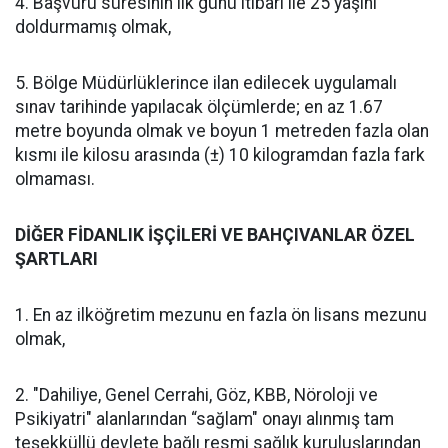
4. Başvuru süresinin ilk günü itibarı ile 25 yaşını
doldurmamış olmak,
5. Bölge Müdürlüklerince ilan edilecek uygulamalı
sınav tarihinde yapılacak ölçümlerde; en az 1.67
metre boyunda olmak ve boyun 1 metreden fazla olan
kısmı ile kilosu arasında (±) 10 kilogramdan fazla fark
olmaması.
DİĞER FİDANLIK İŞÇİLERİ VE BAHÇIVANLAR ÖZEL
ŞARTLARI
1. En az ilköğretim mezunu en fazla ön lisans mezunu
olmak,
2. "Dahiliye, Genel Cerrahi, Göz, KBB, Nöroloji ve
Psikiyatri" alanlarından “sağlam" onayı alınmış tam
teşekküllü devlete bağlı resmi sağlık kuruluşlarından