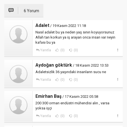
6 Yorum
Adalet
/ 19 Kasım 2022 11:18
Nasıl adalet bu ya neden yaş sınırı koyuyorsunuz
Allah tan korkun ya iş arayan onca insan var neyin
kafası bu ya
Yanıtla
(0)
(0)
Aydoğan göktürk
/ 18 Kasım 2022 13:53
Adaletsizlik 36 yaşındaki insanların sucu ne
Yanıtla
(0)
(0)
Emirhan Baş
/ 17 Kasım 2022 05:58
200 300 orman endüstri mühendisi alın , varsa
yoksa işçi
Yanıtla
(0)
(0)