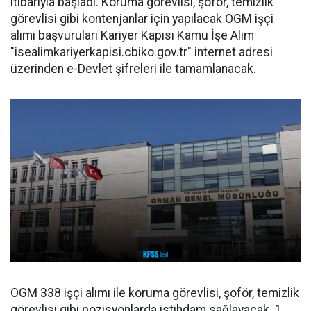
itibarıyla başladı. Koruma görevlisi, şoför, temizlik
görevlisi gibi kontenjanlar için yapılacak OGM işçi
alımı başvuruları Kariyer Kapısı Kamu İşe Alım
"isealimkariyerkapisi.cbiko.gov.tr" internet adresi
üzerinden e-Devlet şifreleri ile tamamlanacak.
OGM 338 işçi alımı ile koruma görevlisi, şoför, temizlik
görevlisi gibi pozisyonlarda istihdam sağlayacak. 1