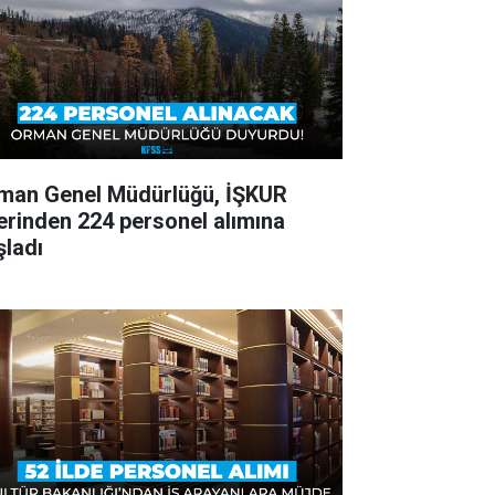
man Genel Müdürlüğü, İŞKUR
erinden 224 personel alımına
şladı