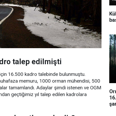
Kü
baş
dro talep edilmişti
 için 16.500 kadro talebinde bulunmuştu.
 muhafaza memuru, 1000 orman mühendisi, 500
amalar tamamlandı. Adaylar şimdi istenen ve OGM
Or
an geçtiğimiz yıl talep edilen kadrolara
16
şar