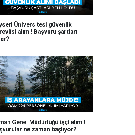
yseri Üniversitesi güvenlik
evlisi alımı! Başvuru şartları
ler?
man Genel Müdürlüğü işçi alımı!
şvurular ne zaman başlıyor?