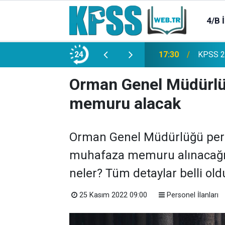
4/B 
e 2500 Memur Alımı Başlıyor!
24
21:20
TL Mevd
Orman Genel Müdürl
memuru alacak
Orman Genel Müdürlüğü perso
muhafaza memuru alınacağı be
neler? Tüm detaylar belli oldu
25 Kasım 2022 09:00
Personel İlanları