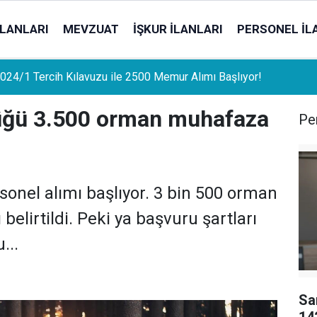
İLANLARI
MEVZUAT
İŞKUR İLANLARI
PERSONEL İL
uat Sahipleri İçin Önemli Gelişme: Stopaj Oranları Artıyor!
üğü 3.500 orman muhafaza
Per
nel alımı başlıyor. 3 bin 500 orman
lirtildi. Peki ya başvuru şartları
...
Sa