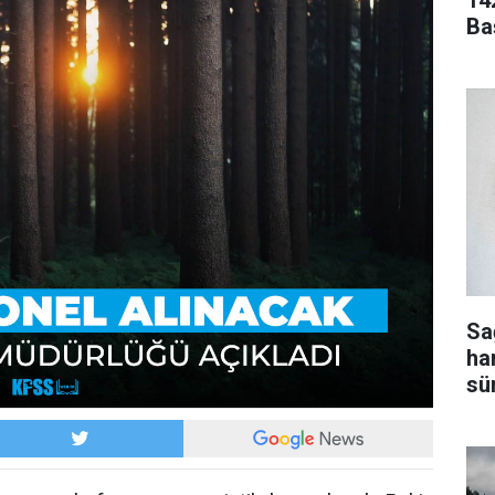
14
Ba
Sa
ha
sür