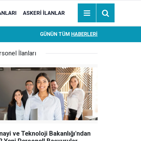
ANLARI
ASKERI İLANLAR
Ziraat Bankası başvuran emeklilere hemen ödeme yapıy
18:05
GÜNÜN TÜM
HABERLERI
hesaplara geçiyor
sonel İlanları
nayi ve Teknoloji Bakanlığı'ndan