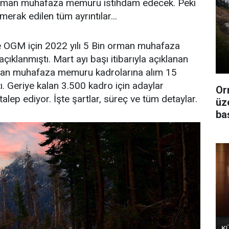
rman muhafaza memuru istihdam edecek. Peki
merak edilen tüm ayrıntılar...
 OGM için 2022 yılı 5 Bin orman muhafaza
ıklanmıştı. Mart ayı başı itibarıyla açıklanan
rman muhafaza memuru kadrolarına alım 15
. Geriye kalan 3.500 kadro için adaylar
Or
alep ediyor. İşte şartlar, süreç ve tüm detaylar.
üz
ba