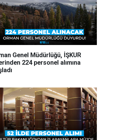
man Genel Müdürlüğü, İŞKUR
erinden 224 personel alımına
şladı