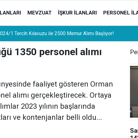
İLANLARI
MEVZUAT
İŞKUR İLANLARI
PERSONEL İL
uat Sahipleri İçin Önemli Gelişme: Stopaj Oranları Artıyor!
ğü 1350 personel alımı
Per
nyesinde faaliyet gösteren Orman
el alımı gerçekleştirecek. Ortaya
ımlar 2023 yılının başlarında
ı ve kontenjanlar belli oldu...
Sa