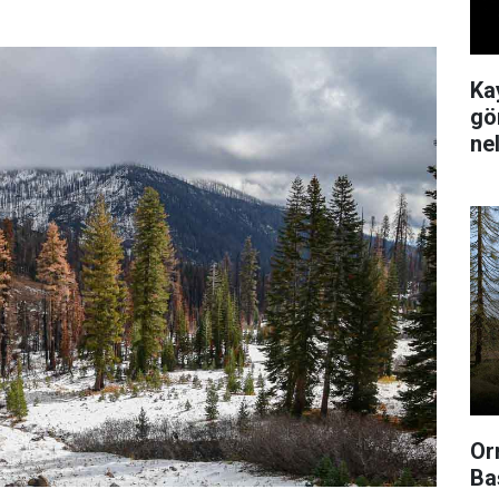
Ka
gör
ne
Or
Ba