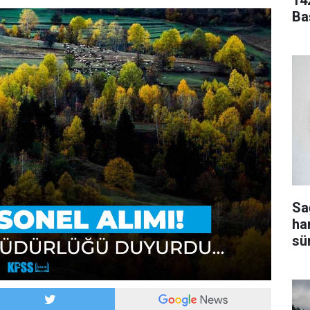
14
Ba
Sa
ha
sür