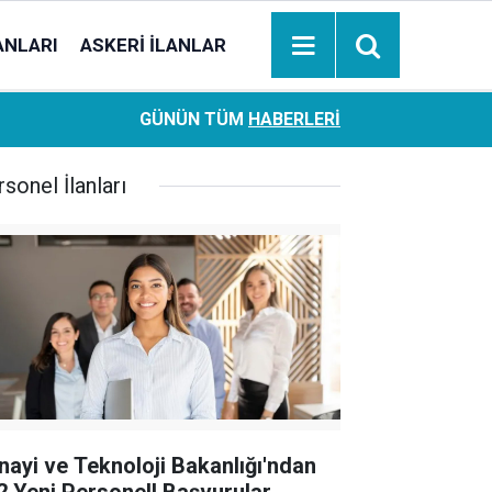
ANLARI
ASKERI İLANLAR
Ziraat Bankası başvuran emeklilere hemen ödeme yapıy
18:05
GÜNÜN TÜM
HABERLERI
hesaplara geçiyor
sonel İlanları
nayi ve Teknoloji Bakanlığı'ndan