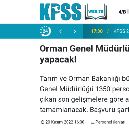
4/B 
e 2500 Memur Alımı Başlıyor!
24
21:20
TL Mevd
Orman Genel Müdürlü
yapacak!
Tarım ve Orman Bakanlığı bü
Genel Müdürlüğü 1350 person
çıkan son gelişmelere göre al
tamamlanacak. Başvuru şartlar
20 Kasım 2022 16:00
Personel İlanları