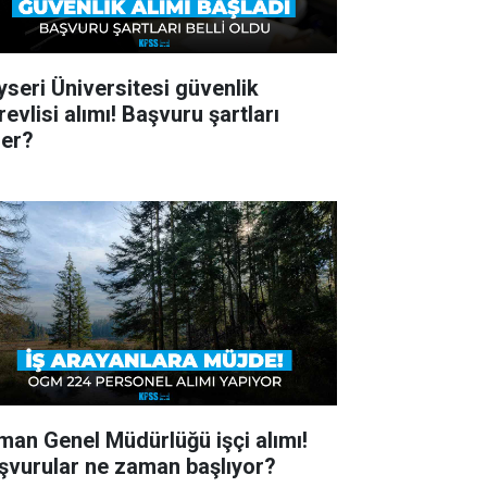
yseri Üniversitesi güvenlik
evlisi alımı! Başvuru şartları
ler?
man Genel Müdürlüğü işçi alımı!
şvurular ne zaman başlıyor?