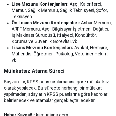
Lise Mezunu Kontenjanları:
Aşçı, Kaloriferci,
Memur, Sağlık Memuru, Sağlık Teknisyeni, Şoför,
Teknisyen
Ön Lisans Mezunu Kontenjanları:
Anbar Memuru,
ARFF Memuru, Aşçı, Bilgisayar İşletmeni, Dağıtıcı,
İş Makinası Sürücüsü, İtfaiyeci, Kondüktör,
Koruma ve Güvenlik Görevlisi, vb.
Lisans Mezunu Kontenjanları:
Avukat, Hemşire,
Mühendis, Öğretmen, Psikolog, Veteriner Hekim,
vb.
Mülakatsız Atama Süreci
Başvurular, KPSS puan sıralamasına göre mülakatsız
olarak yapılacak. Bu süreçte herhangi bir mülakat
yapılmadan, adayların KPSS puanlarına göre kadrolar
belirlenecek ve atamalar gerçekleştirilecektir.
Haber Kaynağı:
kamuajans.com