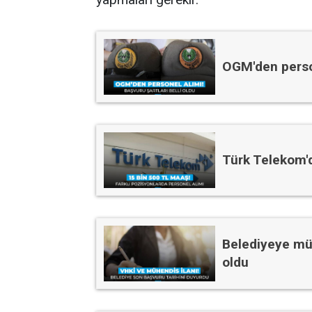
OGM'den person
Türk Telekom'd
Belediyeye müh
oldu