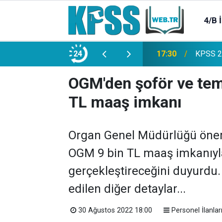
4/B 
e 2500 Memur Alımı Başlıyor!
24
21:20
TL Mevd
OGM'den şoför ve temiz
TL maaş imkanı
Organ Genel Müdürlüğü önemli
OGM 9 bin TL maaş imkanıyla 
gerçekleştireceğini duyurdu.
edilen diğer detaylar...
30 Ağustos 2022 18:00
Personel İlanlar