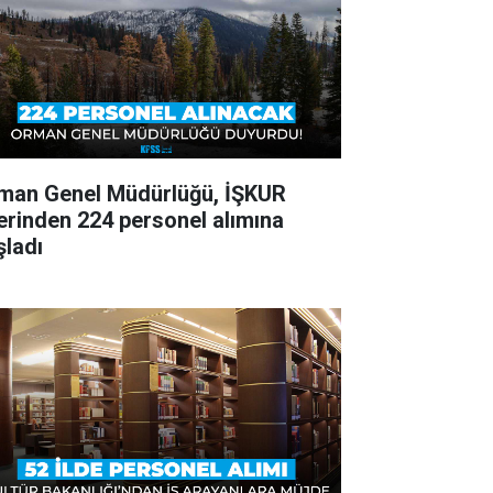
man Genel Müdürlüğü, İŞKUR
erinden 224 personel alımına
şladı