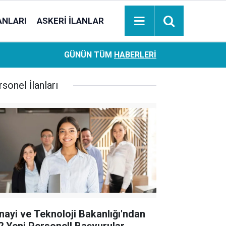
ANLARI
ASKERI İLANLAR
Ziraat Bankası başvuran emeklilere hemen ödeme yapıy
18:05
GÜNÜN TÜM
HABERLERI
hesaplara geçiyor
sonel İlanları
nayi ve Teknoloji Bakanlığı'ndan