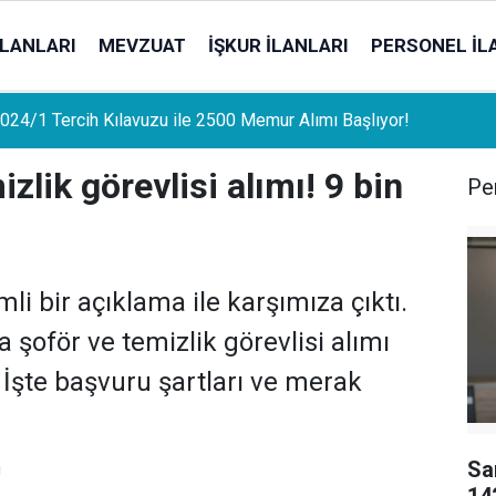
İLANLARI
MEVZUAT
İŞKUR İLANLARI
PERSONEL İL
uat Sahipleri İçin Önemli Gelişme: Stopaj Oranları Artıyor!
lik görevlisi alımı! 9 bin
Per
 bir açıklama ile karşımıza çıktı.
şoför ve temizlik görevlisi alımı
 İşte başvuru şartları ve merak
Sa
ı