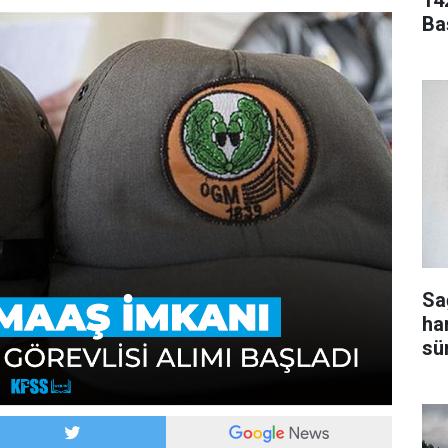
14
Ba
Sa
ha
sür