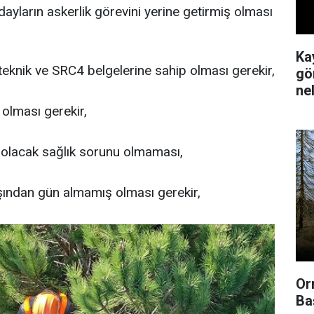
yların askerlik görevini yerine getirmiş olması
Ka
oteknik ve SRC4 belgelerine sahip olması gerekir,
gör
ne
 olması gerekir,
 olacak sağlık sorunu olmaması,
şından gün almamış olması gerekir,
Or
Ba