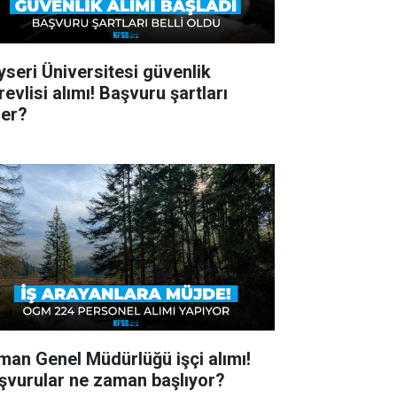
yseri Üniversitesi güvenlik
evlisi alımı! Başvuru şartları
ler?
man Genel Müdürlüğü işçi alımı!
şvurular ne zaman başlıyor?