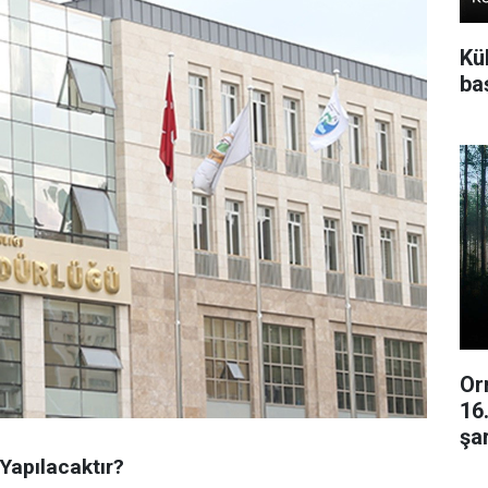
Kü
baş
Or
16
şar
Yapılacaktır?