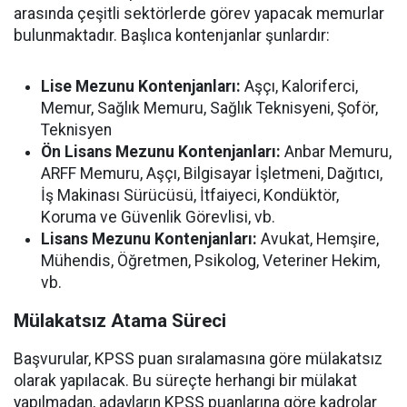
arasında çeşitli sektörlerde görev yapacak memurlar
bulunmaktadır. Başlıca kontenjanlar şunlardır:
Lise Mezunu Kontenjanları:
Aşçı, Kaloriferci,
Memur, Sağlık Memuru, Sağlık Teknisyeni, Şoför,
Teknisyen
Ön Lisans Mezunu Kontenjanları:
Anbar Memuru,
ARFF Memuru, Aşçı, Bilgisayar İşletmeni, Dağıtıcı,
İş Makinası Sürücüsü, İtfaiyeci, Kondüktör,
Koruma ve Güvenlik Görevlisi, vb.
Lisans Mezunu Kontenjanları:
Avukat, Hemşire,
Mühendis, Öğretmen, Psikolog, Veteriner Hekim,
vb.
Mülakatsız Atama Süreci
Başvurular, KPSS puan sıralamasına göre mülakatsız
olarak yapılacak. Bu süreçte herhangi bir mülakat
yapılmadan, adayların KPSS puanlarına göre kadrolar